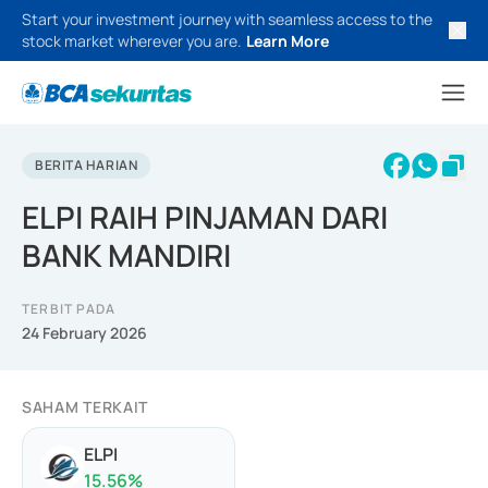
Start your investment journey with seamless access to the
stock market wherever you are.
Learn More
BERITA HARIAN
ELPI RAIH PINJAMAN DARI
BANK MANDIRI
TERBIT PADA
24 February 2026
SAHAM TERKAIT
ELPI
15.56
%