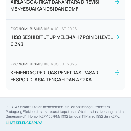
AIRLANGGA: RKAT DANANTARA DIREVISI
MENYESUAIKAN DSI DAN DDMF
EKONOMI BISNIS
|
06 AUGUST 2026
IHSG SESI II DITUTUP MELEMAH 7 POIN DI LEVEL
6.343
EKONOMI BISNIS
|
06 AUGUST 2026
KEMENDAG PERLUAS PENETRASI PASAR
EKSPOR DI ASIA TENGAH DAN AFRIKA
PT BCA Sekuritas telah memperoleh izin usaha sebagai Perantara 
Pedagang Efek berdasarkan surat keputusan Otoritas Jasa Keuangan (d.h 
Bapepam-LK) Nomor KEP-138/PM/1992 tanggal 11 Maret 1992 dan KEP-
06/D.04/2014 tanggal 28 Februari 2014, izin usaha sebagai Penjamin Emisi 
LIHAT SELENGKAPNYA
Efek berdasarkan surat keputusan Otoritas Jasa Keuangan Nomor KEP-
12/PM/PEE/1997 tanggal 24 September 1997 dan KEP-07/D.04/2014 