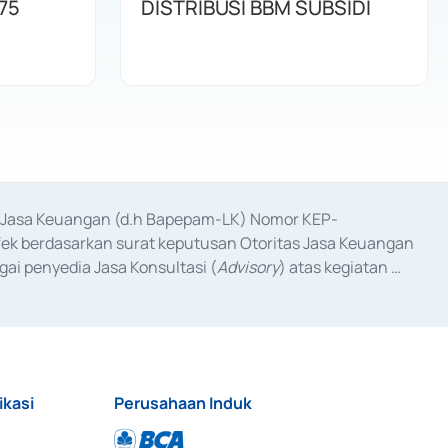
75
DISTRIBUSI BBM SUBSIDI
as Jasa Keuangan (d.h Bapepam-LK) Nomor KEP-
fek berdasarkan surat keputusan Otoritas Jasa Keuangan 
ai penyedia Jasa Konsultasi (
Advisory
) atas kegiatan 
anggal 3 Februari 2017, dan beberapa izin usaha lainnya 
iterbitkan pada tahun 2017 dan izin usaha lainnya dari 
at Berharga Komersial yang izinnya diterbitkan pada 
ikasi
Perusahaan Induk