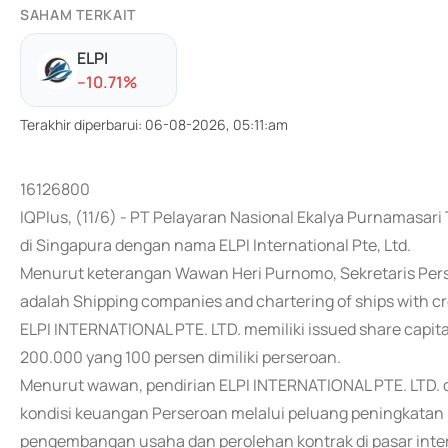
SAHAM TERKAIT
ELPI
-
-10.71
%
Terakhir diperbarui
:
06-08-2026, 05:11:am
16126800
IQPlus, (11/6) - PT Pelayaran Nasional Ekalya Purnamasari
di Singapura dengan nama ELPI International Pte, Ltd.
Menurut keterangan Wawan Heri Purnomo, Sekretaris Pers
adalah Shipping companies and chartering of ships with 
ELPI INTERNATIONAL PTE. LTD. memiliki issued share capi
200.000 yang 100 persen dimiliki perseroan.
Menurut wawan, pendirian ELPI INTERNATIONAL PTE. LTD. 
kondisi keuangan Perseroan melalui peluang peningkatan 
pengembangan usaha dan perolehan kontrak di pasar inter