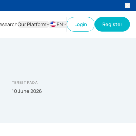
esearch
Our Platform
EN
Login
Register
ID
EN
TERBIT PADA
10 June 2026