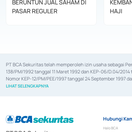
BERUNTUN JUAL SAHAM DI
KEMBAN
PASAR REGULER
HAJI
PT BCA Sekuritas telah memperoleh izin usaha sebagai P
138/PM/1992 tanggal 11 Maret 1992 dan KEP-06/D.04/2014 t
Nomor KEP-12/PM/PEE/1997 tanggal 24 September 1997 dan 
merger, akuisisi, divestasi, dan 
join venture
 berdasarkan su
LIHAT SELENGKAPNYA
dari Bank Indonesia antara lain sebagai Perantara Pelaksan
Bank Indonesia sebagai Lembaga Pendukung Penerbitan, Tr
tahun 2018.
Hubungi Kam
Halo BCA