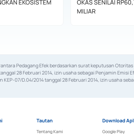
GKAN EKOSISTEM
OKAS SENILAI RP60,
MILIAR
erantara Pedagang Efek berdasarkan surat keputusan Otorit
anggal 28 Februari 2014, izin usaha sebagai Penjamin Emisi E
KEP-07/D.04/2014 tanggal 28 Februari 2014, izin usaha sebag
rat keputusan Otoritas Jasa Keuangan Nomor S-67/PM.21/2017 t
aan Transaksi Sertifikat Deposito di Pasar Uang yang izinnya d
ansaksi, serta Penatausahaan dan Penyelesaian Transaksi Sur
i
Tautan
Download Apl
Tentang Kami
Google Play