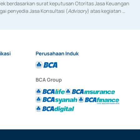
fek berdasarkan surat keputusan Otoritas Jasa Keuangan 
ai penyedia Jasa Konsultasi (
Advisory
) atas kegiatan 
anggal 3 Februari 2017, dan beberapa izin usaha lainnya 
iterbitkan pada tahun 2017 dan izin usaha lainnya dari 
at Berharga Komersial yang izinnya diterbitkan pada 
ikasi
Perusahaan Induk
BCA Group