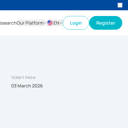
esearch
Our Platform
EN
Login
Register
ID
EN
TERBIT PADA
03 March 2026