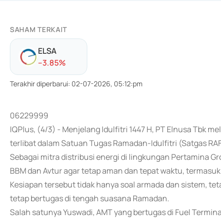
SAHAM TERKAIT
ELSA
-
-3.85
%
Terakhir diperbarui
:
02-07-2026, 05:12:pm
06229999
IQPlus, (4/3) - Menjelang Idulfitri 1447 H, PT Elnusa Tbk 
terlibat dalam Satuan Tugas Ramadan-Idulfitri (Satgas RAF
Sebagai mitra distribusi energi di lingkungan Pertamina 
BBM dan Avtur agar tetap aman dan tepat waktu, termasu
Kesiapan tersebut tidak hanya soal armada dan sistem, te
tetap bertugas di tengah suasana Ramadan.
Salah satunya Yuswadi, AMT yang bertugas di Fuel Termi