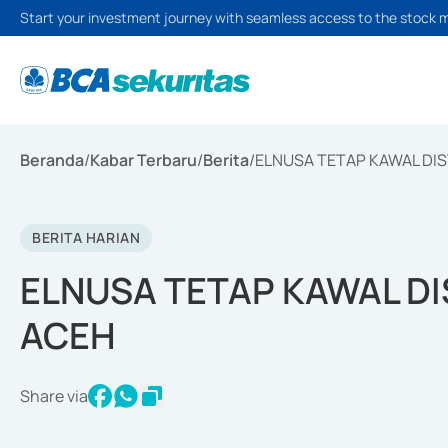
Start your investment journey with seamless access to the stock 
Beranda
/
Kabar Terbaru
/
Berita
/
ELNUSA TETAP KAWAL DIS
BERITA HARIAN
ELNUSA TETAP KAWAL DI
ACEH
Share via