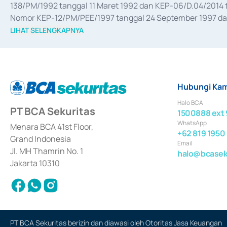
138/PM/1992 tanggal 11 Maret 1992 dan KEP-06/D.04/2014 t
Nomor KEP-12/PM/PEE/1997 tanggal 24 September 1997 dan 
merger, akuisisi, divestasi, dan 
join venture
 berdasarkan su
LIHAT SELENGKAPNYA
dari Bank Indonesia antara lain sebagai Perantara Pelaksan
Bank Indonesia sebagai Lembaga Pendukung Penerbitan, Tr
tahun 2018.
Hubungi Kam
Halo BCA
PT BCA Sekuritas
1500888 ext 
WhatsApp
Menara BCA 41st Floor,
+62 819 1950
Grand Indonesia
Email
Jl. MH Thamrin No. 1
halo@bcaseku
Jakarta 10310
PT BCA Sekuritas berizin dan diawasi oleh Otoritas Jasa Keuangan