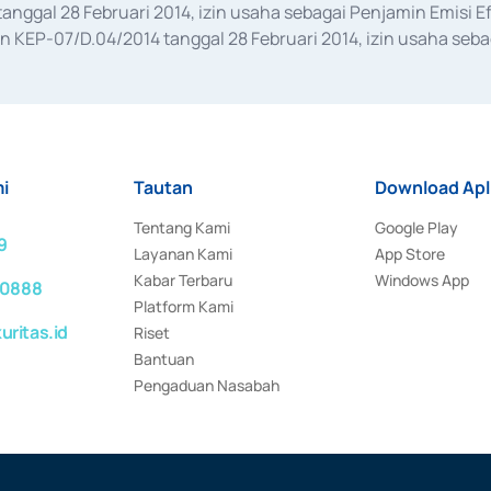
anggal 28 Februari 2014, izin usaha sebagai Penjamin Emisi E
KEP-07/D.04/2014 tanggal 28 Februari 2014, izin usaha sebag
rat keputusan Otoritas Jasa Keuangan Nomor S-67/PM.21/2017 t
aan Transaksi Sertifikat Deposito di Pasar Uang yang izinnya d
ansaksi, serta Penatausahaan dan Penyelesaian Transaksi Sur
i
Tautan
Download Apl
Tentang Kami
Google Play
9
Layanan Kami
App Store
Kabar Terbaru
Windows App
 0888
Platform Kami
ritas.id
Riset
Bantuan
Pengaduan Nasabah