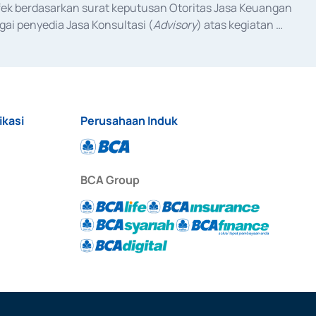
fek berdasarkan surat keputusan Otoritas Jasa Keuangan 
ai penyedia Jasa Konsultasi (
Advisory
) atas kegiatan 
anggal 3 Februari 2017, dan beberapa izin usaha lainnya 
iterbitkan pada tahun 2017 dan izin usaha lainnya dari 
at Berharga Komersial yang izinnya diterbitkan pada 
ikasi
Perusahaan Induk
BCA Group