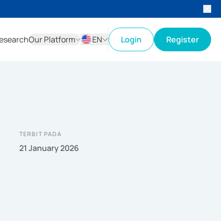
esearch
Our Platform
EN
Login
Register
ID
EN
TERBIT PADA
21 January 2026