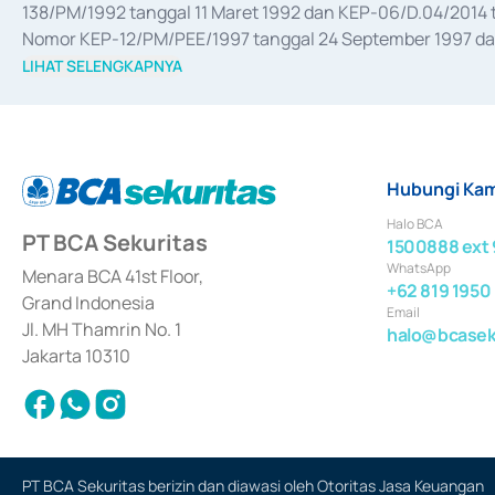
138/PM/1992 tanggal 11 Maret 1992 dan KEP-06/D.04/2014 t
Nomor KEP-12/PM/PEE/1997 tanggal 24 September 1997 dan 
merger, akuisisi, divestasi, dan 
join venture
 berdasarkan su
LIHAT SELENGKAPNYA
dari Bank Indonesia antara lain sebagai Perantara Pelaksan
Bank Indonesia sebagai Lembaga Pendukung Penerbitan, Tr
tahun 2018.
Hubungi Kam
Halo BCA
PT BCA Sekuritas
1500888 ext 
WhatsApp
Menara BCA 41st Floor,
+62 819 1950
Grand Indonesia
Email
Jl. MH Thamrin No. 1
halo@bcaseku
Jakarta 10310
PT BCA Sekuritas berizin dan diawasi oleh Otoritas Jasa Keuangan