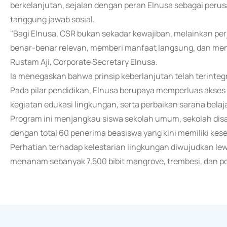
berkelanjutan, sejalan dengan peran Elnusa sebagai perus
tanggung jawab sosial.
"Bagi Elnusa, CSR bukan sekadar kewajiban, melainkan pe
benar-benar relevan, memberi manfaat langsung, dan meni
Rustam Aji, Corporate Secretary Elnusa.
Ia menegaskan bahwa prinsip keberlanjutan telah terintegr
Pada pilar pendidikan, Elnusa berupaya memperluas akses 
kegiatan edukasi lingkungan, serta perbaikan sarana belaja
Program ini menjangkau siswa sekolah umum, sekolah disab
dengan total 60 penerima beasiswa yang kini memiliki k
Perhatian terhadap kelestarian lingkungan diwujudkan le
menanam sebanyak 7.500 bibit mangrove, trembesi, dan po