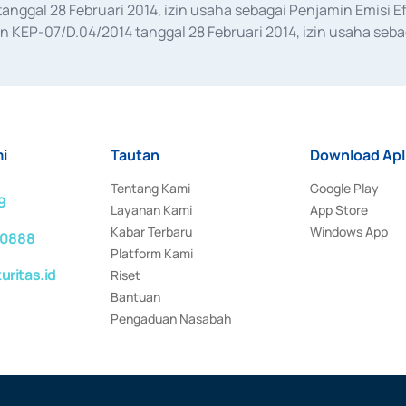
anggal 28 Februari 2014, izin usaha sebagai Penjamin Emisi E
KEP-07/D.04/2014 tanggal 28 Februari 2014, izin usaha sebag
rat keputusan Otoritas Jasa Keuangan Nomor S-67/PM.21/2017 t
aan Transaksi Sertifikat Deposito di Pasar Uang yang izinnya d
ansaksi, serta Penatausahaan dan Penyelesaian Transaksi Sur
i
Tautan
Download Apl
Tentang Kami
Google Play
9
Layanan Kami
App Store
Kabar Terbaru
Windows App
 0888
Platform Kami
ritas.id
Riset
Bantuan
Pengaduan Nasabah