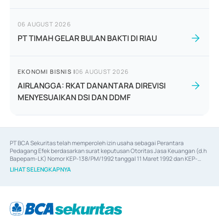
06 AUGUST 2026
PT TIMAH GELAR BULAN BAKTI DI RIAU
EKONOMI BISNIS
|
06 AUGUST 2026
AIRLANGGA: RKAT DANANTARA DIREVISI
MENYESUAIKAN DSI DAN DDMF
PT BCA Sekuritas telah memperoleh izin usaha sebagai Perantara 
Pedagang Efek berdasarkan surat keputusan Otoritas Jasa Keuangan (d.h 
Bapepam-LK) Nomor KEP-138/PM/1992 tanggal 11 Maret 1992 dan KEP-
06/D.04/2014 tanggal 28 Februari 2014, izin usaha sebagai Penjamin Emisi 
LIHAT SELENGKAPNYA
Efek berdasarkan surat keputusan Otoritas Jasa Keuangan Nomor KEP-
12/PM/PEE/1997 tanggal 24 September 1997 dan KEP-07/D.04/2014 
tanggal 28 Februari 2014, izin usaha sebagai penyedia Jasa Konsultasi 
(
Advisory
) atas kegiatan merger, akuisisi, divestasi, dan 
join venture
berdasarkan surat keputusan Otoritas Jasa Keuangan Nomor S-
67/PM.21/2017 tanggal 3 Februari 2017, dan beberapa izin usaha lainnya 