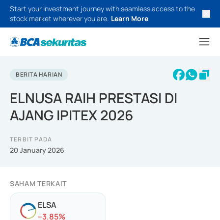
Start your investment journey with seamless access to the
stock market wherever you are.
Learn More
BERITA HARIAN
ELNUSA RAIH PRESTASI DI
AJANG IPITEX 2026
TERBIT PADA
20 January 2026
SAHAM TERKAIT
ELSA
-
-3.85
%