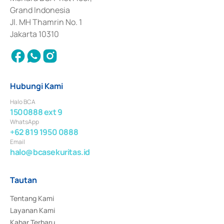
Surat Berharga Komersial yang izinnya diterbitkan pada tahun 2018.
Grand Indonesia
Jl. MH Thamrin No. 1
Jakarta 10310
Hubungi Kami
Halo BCA
1500888 ext 9
WhatsApp
+62 819 1950 0888
Email
halo@bcasekuritas.id
Tautan
Tentang Kami
Layanan Kami
Kabar Terbaru