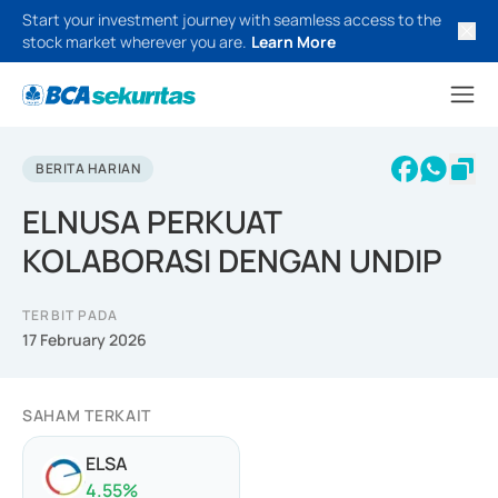
Start your investment journey with seamless access to the
stock market wherever you are.
Learn More
BERITA HARIAN
ELNUSA PERKUAT
KOLABORASI DENGAN UNDIP
TERBIT PADA
17 February 2026
SAHAM TERKAIT
ELSA
4.55
%