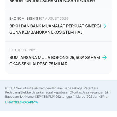
BERUNTUN JUAL SAHAM DI PASAR REGULER
EKONOMI BISNIS
|
07 AUGUST 2026
BPKH DAN BANK MUAMALAT PERKUAT SINERGI
GUNA KEMBANGKAN EKOSISTEM HAJI
07 AUGUST 2026
BUMI ARSANA MULIA BORONG 25,60% SAHAM
OKAS SENILAI RP60,75 MILIAR
PT BCA Sekuritas telah memperoleh izin usaha sebagai Perantara 
Pedagang Efek berdasarkan surat keputusan Otoritas Jasa Keuangan (d.h 
Bapepam-LK) Nomor KEP-138/PM/1992 tanggal 11 Maret 1992 dan KEP-
06/D.04/2014 tanggal 28 Februari 2014, izin usaha sebagai Penjamin Emisi 
LIHAT SELENGKAPNYA
Efek berdasarkan surat keputusan Otoritas Jasa Keuangan Nomor KEP-
12/PM/PEE/1997 tanggal 24 September 1997 dan KEP-07/D.04/2014 
tanggal 28 Februari 2014, izin usaha sebagai penyedia Jasa Konsultasi 