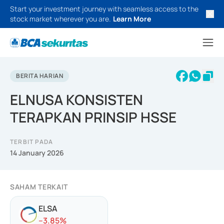
Start your investment journey with seamless access to the
stock market wherever you are.
Learn More
BERITA HARIAN
ELNUSA KONSISTEN
TERAPKAN PRINSIP HSSE
TERBIT PADA
14 January 2026
SAHAM TERKAIT
ELSA
-
-3.85
%