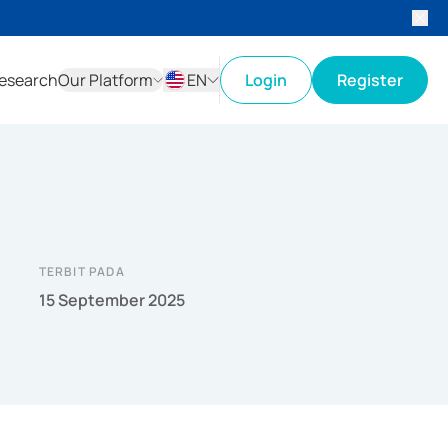
esearch
Our Platform
EN
Login
Register
ID
EN
TERBIT PADA
15 September 2025