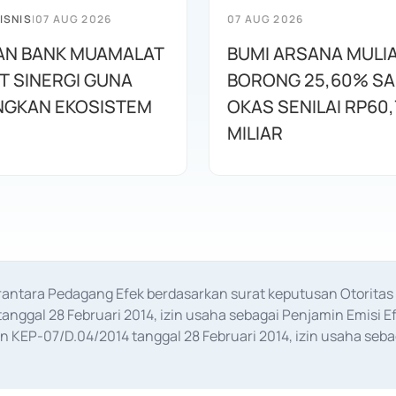
ISNIS
|
07 AUG 2026
07 AUG 2026
AN BANK MUAMALAT
BUMI ARSANA MULI
T SINERGI GUNA
BORONG 25,60% S
GKAN EKOSISTEM
OKAS SENILAI RP60,
MILIAR
erantara Pedagang Efek berdasarkan surat keputusan Otorit
anggal 28 Februari 2014, izin usaha sebagai Penjamin Emisi E
KEP-07/D.04/2014 tanggal 28 Februari 2014, izin usaha sebag
rat keputusan Otoritas Jasa Keuangan Nomor S-67/PM.21/2017 t
aan Transaksi Sertifikat Deposito di Pasar Uang yang izinnya d