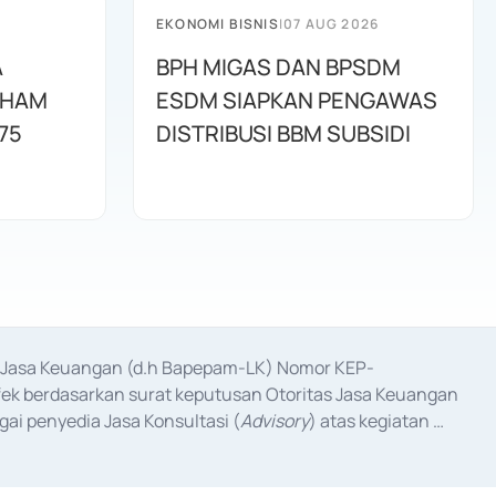
EKONOMI BISNIS
|
07 AUG 2026
A
BPH MIGAS DAN BPSDM
AHAM
ESDM SIAPKAN PENGAWAS
75
DISTRIBUSI BBM SUBSIDI
as Jasa Keuangan (d.h Bapepam-LK) Nomor KEP-
fek berdasarkan surat keputusan Otoritas Jasa Keuangan 
ai penyedia Jasa Konsultasi (
Advisory
) atas kegiatan 
anggal 3 Februari 2017, dan beberapa izin usaha lainnya 
iterbitkan pada tahun 2017 dan izin usaha lainnya dari 