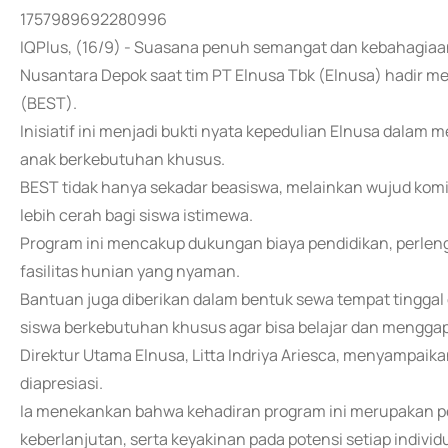
1757989692280996
IQPlus, (16/9) - Suasana penuh semangat dan kebahagiaan
Nusantara Depok saat tim PT Elnusa Tbk (Elnusa) hadir 
(BEST).
Inisiatif ini menjadi bukti nyata kepedulian Elnusa dalam 
anak berkebutuhan khusus.
BEST tidak hanya sekadar beasiswa, melainkan wujud ko
lebih cerah bagi siswa istimewa.
Program ini mencakup dukungan biaya pendidikan, perlen
fasilitas hunian yang nyaman.
Bantuan juga diberikan dalam bentuk sewa tempat tingga
siswa berkebutuhan khusus agar bisa belajar dan menggapa
Direktur Utama Elnusa, Litta Indriya Ariesca, menyampaik
diapresiasi.
Ia menekankan bahwa kehadiran program ini merupakan per
keberlanjutan, serta keyakinan pada potensi setiap individ