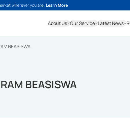
market wherever you are.
Learn More
About Us
Our Service
Latest News
R
RAM BEASISWA
GRAM BEASISWA