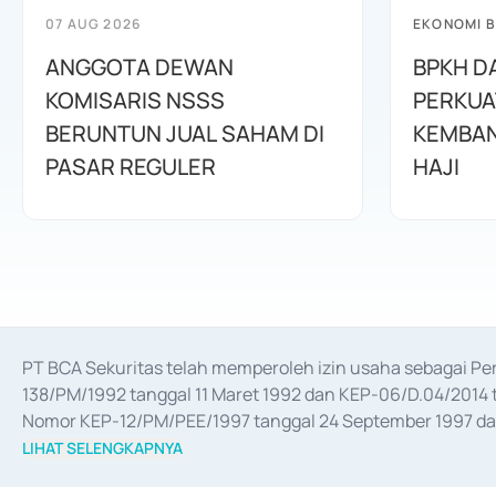
07 AUG 2026
EKONOMI B
ANGGOTA DEWAN
BPKH D
KOMISARIS NSSS
PERKUA
BERUNTUN JUAL SAHAM DI
KEMBAN
PASAR REGULER
HAJI
PT BCA Sekuritas telah memperoleh izin usaha sebagai P
138/PM/1992 tanggal 11 Maret 1992 dan KEP-06/D.04/2014 t
Nomor KEP-12/PM/PEE/1997 tanggal 24 September 1997 dan 
merger, akuisisi, divestasi, dan 
join venture
 berdasarkan su
LIHAT SELENGKAPNYA
dari Bank Indonesia antara lain sebagai Perantara Pelaksan