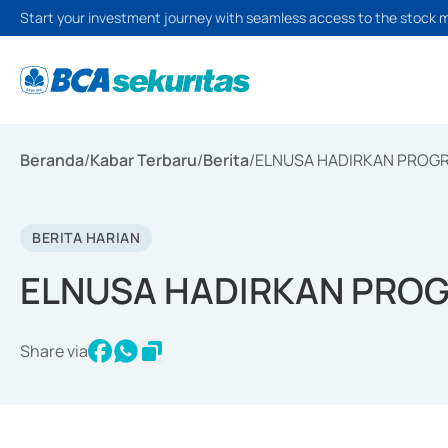
Start your investment journey with seamless access to the stock 
Beranda
/
Kabar Terbaru
/
Berita
/
ELNUSA HADIRKAN PROG
BERITA HARIAN
ELNUSA HADIRKAN PRO
Share via