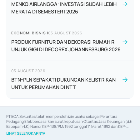
MENKO AIRLANGGA: INVESTASI SUDAH LEBIH
MERATA DI SEMESTER I 2026
EKONOMI BISNIS
|
05 AUGUST 2026
PRODUK FURNITUR DAN DEKORASI RUMAH RI
UNJUK GIGI DI DECOREX JOHANNESBURG 2026
05 AUGUST 2026
BTN-PLN SEPAKATI DUKUNGAN KELISTRIKAN
UNTUK PERUMAHAN DI NTT
PT BCA Sekuritas telah memperoleh izin usaha sebagai Perantara 
Pedagang Efek berdasarkan surat keputusan Otoritas Jasa Keuangan (d.h 
Bapepam-LK) Nomor KEP-138/PM/1992 tanggal 11 Maret 1992 dan KEP-
06/D.04/2014 tanggal 28 Februari 2014, izin usaha sebagai Penjamin Emisi 
LIHAT SELENGKAPNYA
Efek berdasarkan surat keputusan Otoritas Jasa Keuangan Nomor KEP-