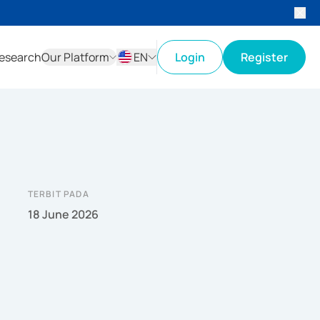
esearch
Our Platform
EN
Login
Register
ID
EN
TERBIT PADA
18 June 2026