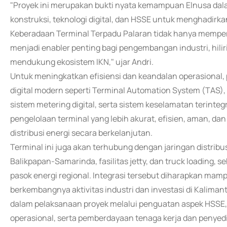
"Proyek ini merupakan bukti nyata kemampuan Elnusa dal
konstruksi, teknologi digital, dan HSSE untuk menghadirka
Keberadaan Terminal Terpadu Palaran tidak hanya memperku
menjadi enabler penting bagi pengembangan industri, hil
mendukung ekosistem IKN," ujar Andri.
Untuk meningkatkan efisiensi dan keandalan operasional,
digital modern seperti Terminal Automation System (TAS), 
sistem metering digital, serta sistem keselamatan terint
pengelolaan terminal yang lebih akurat, efisien, aman, d
distribusi energi secara berkelanjutan.
Terminal ini juga akan terhubung dengan jaringan distribusi 
Balikpapan-Samarinda, fasilitas jetty, dan truck loading, se
pasok energi regional. Integrasi tersebut diharapkan m
berkembangnya aktivitas industri dan investasi di Kalima
dalam pelaksanaan proyek melalui penguatan aspek HSSE,
operasional, serta pemberdayaan tenaga kerja dan penyed