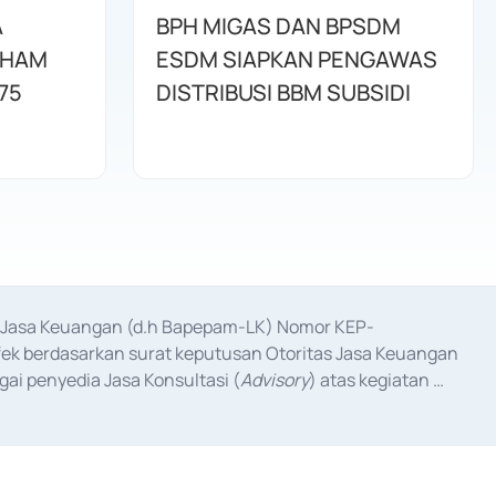
A
BPH MIGAS DAN BPSDM
AHAM
ESDM SIAPKAN PENGAWAS
75
DISTRIBUSI BBM SUBSIDI
as Jasa Keuangan (d.h Bapepam-LK) Nomor KEP-
fek berdasarkan surat keputusan Otoritas Jasa Keuangan 
ai penyedia Jasa Konsultasi (
Advisory
) atas kegiatan 
anggal 3 Februari 2017, dan beberapa izin usaha lainnya 
iterbitkan pada tahun 2017 dan izin usaha lainnya dari 
at Berharga Komersial yang izinnya diterbitkan pada 