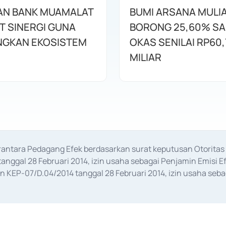
AN BANK MUAMALAT
BUMI ARSANA MULI
T SINERGI GUNA
BORONG 25,60% S
GKAN EKOSISTEM
OKAS SENILAI RP60,
MILIAR
erantara Pedagang Efek berdasarkan surat keputusan Otorit
anggal 28 Februari 2014, izin usaha sebagai Penjamin Emisi E
KEP-07/D.04/2014 tanggal 28 Februari 2014, izin usaha sebag
rat keputusan Otoritas Jasa Keuangan Nomor S-67/PM.21/2017 t
aan Transaksi Sertifikat Deposito di Pasar Uang yang izinnya d
ansaksi, serta Penatausahaan dan Penyelesaian Transaksi Sur