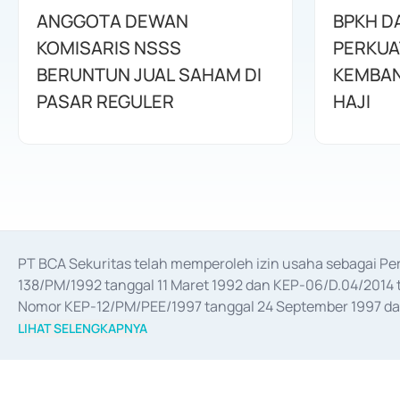
ANGGOTA DEWAN
BPKH D
KOMISARIS NSSS
PERKUA
BERUNTUN JUAL SAHAM DI
KEMBAN
PASAR REGULER
HAJI
PT BCA Sekuritas telah memperoleh izin usaha sebagai P
138/PM/1992 tanggal 11 Maret 1992 dan KEP-06/D.04/2014 t
Nomor KEP-12/PM/PEE/1997 tanggal 24 September 1997 dan 
merger, akuisisi, divestasi, dan 
join venture
 berdasarkan su
LIHAT SELENGKAPNYA
dari Bank Indonesia antara lain sebagai Perantara Pelaksan
Bank Indonesia sebagai Lembaga Pendukung Penerbitan, Tr
tahun 2018.