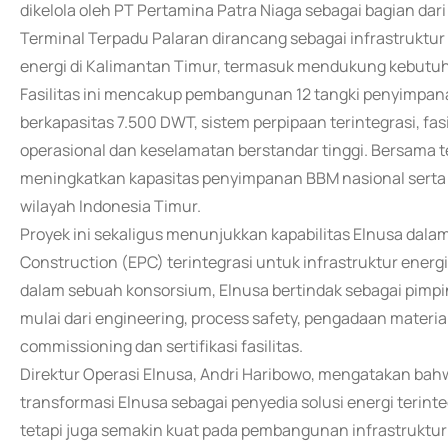
dikelola oleh PT Pertamina Patra Niaga sebagai bagian dar
Terminal Terpadu Palaran dirancang sebagai infrastruktu
energi di Kalimantan Timur, termasuk mendukung kebutuh
Fasilitas ini mencakup pembangunan 12 tangki penyimpanan 
berkapasitas 7.500 DWT, sistem perpipaan terintegrasi, fasi
operasional dan keselamatan berstandar tinggi. Bersama t
meningkatkan kapasitas penyimpanan BBM nasional serta 
wilayah Indonesia Timur.
Proyek ini sekaligus menunjukkan kapabilitas Elnusa dal
Construction (EPC) terintegrasi untuk infrastruktur energ
dalam sebuah konsorsium, Elnusa bertindak sebagai pimp
mulai dari engineering, process safety, pengadaan material 
commissioning dan sertifikasi fasilitas.
Direktur Operasi Elnusa, Andri Haribowo, mengatakan ba
transformasi Elnusa sebagai penyedia solusi energi terint
tetapi juga semakin kuat pada pembangunan infrastruktur 