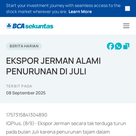
Start your investment journey with seamless access to the
stock market wherever you are.
Learn More
BERITA HARIAN
EKSPOR JERMAN ALAMI
PENURUNAN DI JULI
TERBIT PADA
08 September 2025
1757315841304890
IQPlus, (8/9)- Ekspor Jerman secara tak terduga turun
pada bulan Juli karena penurunan tajam dalam