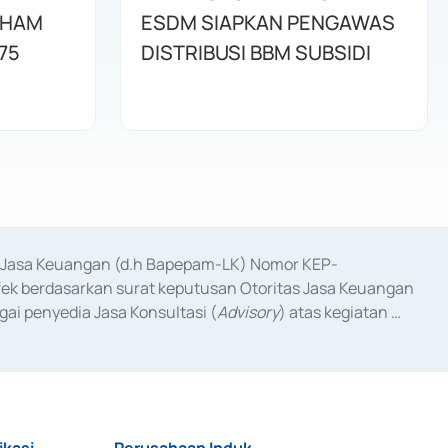
AHAM
ESDM SIAPKAN PENGAWAS
75
DISTRIBUSI BBM SUBSIDI
as Jasa Keuangan (d.h Bapepam-LK) Nomor KEP-
fek berdasarkan surat keputusan Otoritas Jasa Keuangan 
ai penyedia Jasa Konsultasi (
Advisory
) atas kegiatan 
anggal 3 Februari 2017, dan beberapa izin usaha lainnya 
iterbitkan pada tahun 2017 dan izin usaha lainnya dari 
at Berharga Komersial yang izinnya diterbitkan pada 