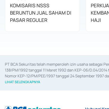
KOMISARIS NSSS
PERKUA
BERUNTUN JUAL SAHAM DI
KEMBAN
PASAR REGULER
HAJI
PT BCA Sekuritas telah memperoleh izin usaha sebagai P
138/PM/1992 tanggal 11 Maret 1992 dan KEP-06/D.04/2014 t
Nomor KEP-12/PM/PEE/1997 tanggal 24 September 1997 dan 
merger, akuisisi, divestasi, dan 
join venture
 berdasarkan su
LIHAT SELENGKAPNYA
dari Bank Indonesia antara lain sebagai Perantara Pelaksan
Bank Indonesia sebagai Lembaga Pendukung Penerbitan, Tr
tahun 2018.