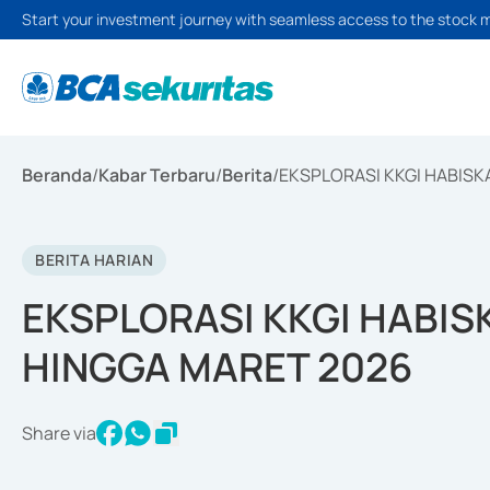
Start your investment journey with seamless access to the stock 
Beranda
/
Kabar Terbaru
/
Berita
/
EKSPLORASI KKGI HABISK
BERITA HARIAN
EKSPLORASI KKGI HABIS
HINGGA MARET 2026
Share via