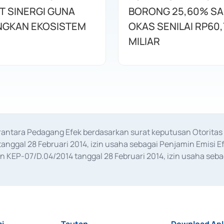
T SINERGI GUNA
BORONG 25,60% S
GKAN EKOSISTEM
OKAS SENILAI RP60,
MILIAR
erantara Pedagang Efek berdasarkan surat keputusan Otorit
anggal 28 Februari 2014, izin usaha sebagai Penjamin Emisi E
KEP-07/D.04/2014 tanggal 28 Februari 2014, izin usaha sebag
rat keputusan Otoritas Jasa Keuangan Nomor S-67/PM.21/2017 t
aan Transaksi Sertifikat Deposito di Pasar Uang yang izinnya d
ansaksi, serta Penatausahaan dan Penyelesaian Transaksi Sur