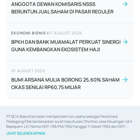
ANGGOTA DEWAN KOMISARIS NSSS
BERUNTUN JUAL SAHAM DI PASAR REGULER
EKONOMI BISNIS
|
07 AUGUST 2026
BPKH DAN BANK MUAMALAT PERKUAT SINERGI
GUNA KEMBANGKAN EKOSISTEM HAJI
07 AUGUST 2026
BUMI ARSANA MULIA BORONG 25,60% SAHAM
OKAS SENILAI RP60,75 MILIAR
PT BCA Sekuritas telah memperoleh izin usaha sebagai Perantara 
Pedagang Efek berdasarkan surat keputusan Otoritas Jasa Keuangan (d.h 
Bapepam-LK) Nomor KEP-138/PM/1992 tanggal 11 Maret 1992 dan KEP-
06/D.04/2014 tanggal 28 Februari 2014, izin usaha sebagai Penjamin Emisi 
LIHAT SELENGKAPNYA
Efek berdasarkan surat keputusan Otoritas Jasa Keuangan Nomor KEP-