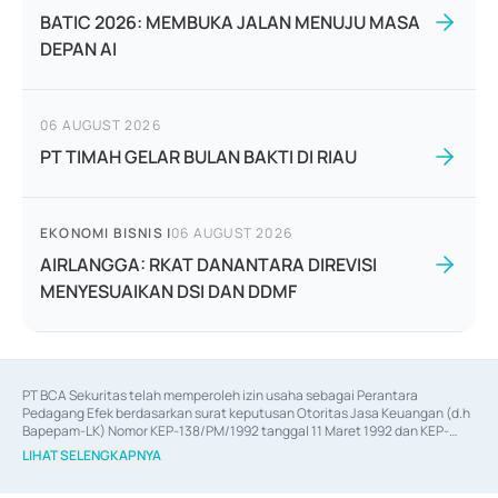
BATIC 2026: MEMBUKA JALAN MENUJU MASA
DEPAN AI
06 AUGUST 2026
PT TIMAH GELAR BULAN BAKTI DI RIAU
EKONOMI BISNIS
|
06 AUGUST 2026
AIRLANGGA: RKAT DANANTARA DIREVISI
MENYESUAIKAN DSI DAN DDMF
PT BCA Sekuritas telah memperoleh izin usaha sebagai Perantara 
Pedagang Efek berdasarkan surat keputusan Otoritas Jasa Keuangan (d.h 
Bapepam-LK) Nomor KEP-138/PM/1992 tanggal 11 Maret 1992 dan KEP-
06/D.04/2014 tanggal 28 Februari 2014, izin usaha sebagai Penjamin Emisi 
LIHAT SELENGKAPNYA
Efek berdasarkan surat keputusan Otoritas Jasa Keuangan Nomor KEP-
12/PM/PEE/1997 tanggal 24 September 1997 dan KEP-07/D.04/2014 