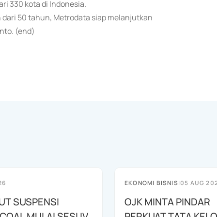
ri 330 kota di Indonesia.
h dari 50 tahun, Metrodata siap melanjutkan
nto. (end)
26
EKONOMI BISNIS
|
05 AUG 20
BUT SUSPENSI
OJK MINTA PINDAR
OAL MULAI SESI IV
PERKUAT TATA KEL