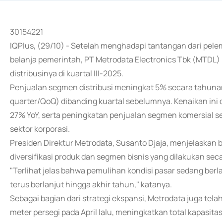
30154221
IQPlus, (29/10) - Setelah menghadapi tantangan dari pel
belanja pemerintah, PT Metrodata Electronics Tbk (MTDL) 
distribusinya di kuartal III-2025.
Penjualan segmen distribusi meningkat 5% secara tahunan
quarter/QoQ) dibanding kuartal sebelumnya. Kenaikan ini
27% YoY, serta peningkatan penjualan segmen komersial s
sektor korporasi.
Presiden Direktur Metrodata, Susanto Djaja, menjelaskan ba
diversifikasi produk dan segmen bisnis yang dilakukan sec
"Terlihat jelas bahwa pemulihan kondisi pasar sedang b
terus berlanjut hingga akhir tahun," katanya.
Sebagai bagian dari strategi ekspansi, Metrodata juga te
meter persegi pada April lalu, meningkatkan total kapasit