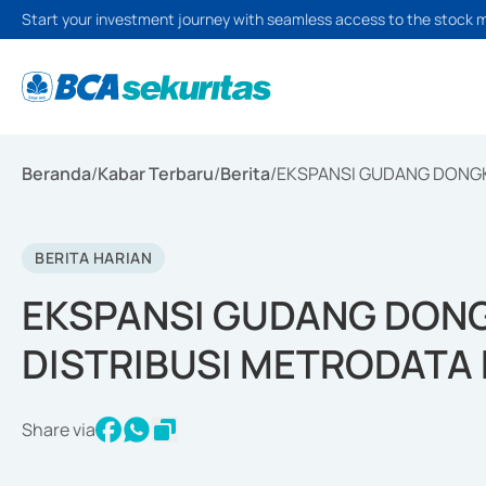
Start your investment journey with seamless access to the stock 
Beranda
/
Kabar Terbaru
/
Berita
/
EKSPANSI GUDANG DONGKR
BERITA HARIAN
EKSPANSI GUDANG DONG
DISTRIBUSI METRODATA 
Share via