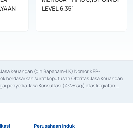
AYAAN
LEVEL 6.351
as Jasa Keuangan (d.h Bapepam-LK) Nomor KEP-
fek berdasarkan surat keputusan Otoritas Jasa Keuangan 
ai penyedia Jasa Konsultasi (
Advisory
) atas kegiatan 
anggal 3 Februari 2017, dan beberapa izin usaha lainnya 
iterbitkan pada tahun 2017 dan izin usaha lainnya dari 
at Berharga Komersial yang izinnya diterbitkan pada 
ikasi
Perusahaan Induk