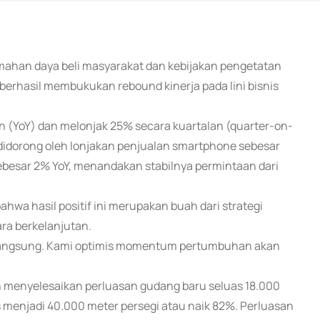
emahan daya beli masyarakat dan kebijakan pengetatan
berhasil membukukan rebound kinerja pada lini bisnis
 (YoY) dan melonjak 25% secara kuartalan (quarter-on-
 didorong oleh lonjakan penjualan smartphone sebesar
ebesar 2% YoY, menandakan stabilnya permintaan dari
hwa hasil positif ini merupakan buah dari strategi
ara berkelanjutan.
erlangsung. Kami optimis momentum pertumbuhan akan
lah menyelesaikan perluasan gudang baru seluas 18.000
as menjadi 40.000 meter persegi atau naik 82%. Perluasan