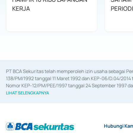
KERJA
PERIOD
PT BCA Sekuritas telah memperoleh izin usaha sebagai P
138/PM/1992 tanggal 11 Maret 1992 dan KEP-06/D.04/2014 t
Nomor KEP-12/PM/PEE/1997 tanggal 24 September 1997 dan 
merger, akuisisi, divestasi, dan 
join venture
 berdasarkan su
LIHAT SELENGKAPNYA
dari Bank Indonesia antara lain sebagai Perantara Pelaksan
Bank Indonesia sebagai Lembaga Pendukung Penerbitan, Tr
tahun 2018.
Hubungi Kam