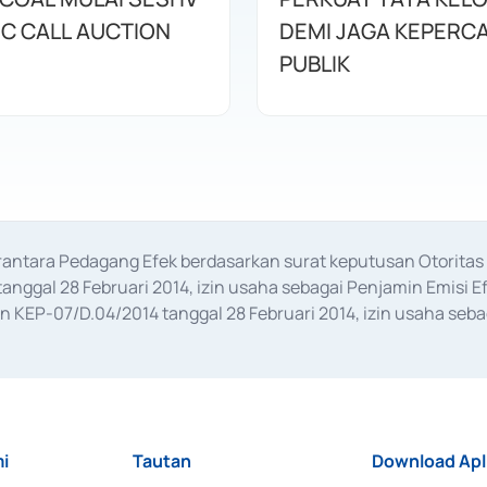
IC CALL AUCTION
DEMI JAGA KEPERC
PUBLIK
erantara Pedagang Efek berdasarkan surat keputusan Otorit
anggal 28 Februari 2014, izin usaha sebagai Penjamin Emisi E
KEP-07/D.04/2014 tanggal 28 Februari 2014, izin usaha sebag
rat keputusan Otoritas Jasa Keuangan Nomor S-67/PM.21/2017 t
aan Transaksi Sertifikat Deposito di Pasar Uang yang izinnya d
ansaksi, serta Penatausahaan dan Penyelesaian Transaksi Sur
i
Tautan
Download Apl