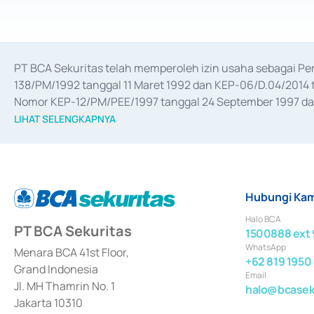
PT BCA Sekuritas telah memperoleh izin usaha sebagai P
138/PM/1992 tanggal 11 Maret 1992 dan KEP-06/D.04/2014 t
Nomor KEP-12/PM/PEE/1997 tanggal 24 September 1997 dan 
merger, akuisisi, divestasi, dan 
join venture
 berdasarkan su
LIHAT SELENGKAPNYA
dari Bank Indonesia antara lain sebagai Perantara Pelaksan
Bank Indonesia sebagai Lembaga Pendukung Penerbitan, Tr
tahun 2018.
Hubungi Kam
Halo BCA
PT BCA Sekuritas
1500888 ext 
WhatsApp
Menara BCA 41st Floor,
+62 819 1950
Grand Indonesia
Email
Jl. MH Thamrin No. 1
halo@bcaseku
Jakarta 10310