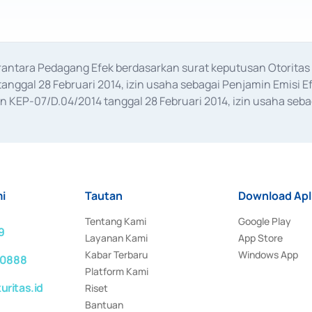
erantara Pedagang Efek berdasarkan surat keputusan Otorit
anggal 28 Februari 2014, izin usaha sebagai Penjamin Emisi E
KEP-07/D.04/2014 tanggal 28 Februari 2014, izin usaha sebag
rat keputusan Otoritas Jasa Keuangan Nomor S-67/PM.21/2017 t
aan Transaksi Sertifikat Deposito di Pasar Uang yang izinnya d
ansaksi, serta Penatausahaan dan Penyelesaian Transaksi Sur
i
Tautan
Download Apl
Tentang Kami
Google Play
9
Layanan Kami
App Store
Kabar Terbaru
Windows App
 0888
Platform Kami
ritas.id
Riset
Bantuan