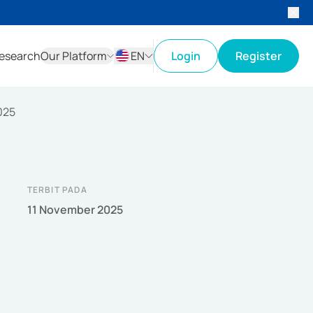
esearch
Our Platform
EN
Login
Register
ID
EN
025
TERBIT PADA
11 November 2025