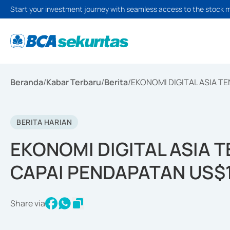
Start your investment journey with seamless access to the stock 
Beranda
/
Kabar Terbaru
/
Berita
/
EKONOMI DIGITAL ASIA T
BERITA HARIAN
EKONOMI DIGITAL ASIA 
CAPAI PENDAPATAN US$10
Share via