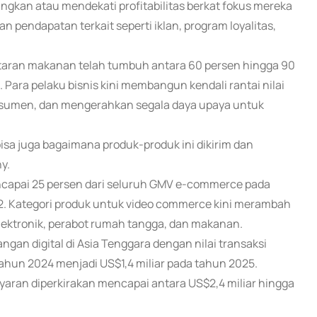
gkan atau mendekati profitabilitas berkat fokus mereka
n pendapatan terkait seperti iklan, program loyalitas,
taran makanan telah tumbuh antara 60 persen hingga 90
ara pelaku bisnis kini membangun kendali rantai nilai
onsumen, dan mengerahkan segala daya upaya untuk
bisa juga bagaimana produk-produk ini dikirim dan
y.
ncapai 25 persen dari seluruh GMV e-commerce pada
22. Kategori produk untuk video commerce kini merambah
elektronik, perabot rumah tangga, dan makanan.
an digital di Asia Tenggara dengan nilai transaksi
tahun 2024 menjadi US$1,4 miliar pada tahun 2025.
aran diperkirakan mencapai antara US$2,4 miliar hingga