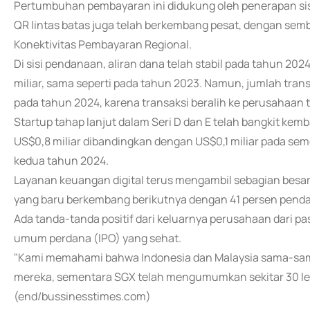
Pertumbuhan pembayaran ini didukung oleh penerapan sis
QR lintas batas juga telah berkembang pesat, dengan sembi
Konektivitas Pembayaran Regional.
Di sisi pendanaan, aliran dana telah stabil pada tahun 202
miliar, sama seperti pada tahun 2023. Namun, jumlah trans
pada tahun 2024, karena transaksi beralih ke perusahaan 
Startup tahap lanjut dalam Seri D dan E telah bangkit k
US$0,8 miliar dibandingkan dengan US$0,1 miliar pada se
kedua tahun 2024.
Layanan keuangan digital terus mengambil sebagian besa
yang baru berkembang berikutnya dengan 41 persen pend
Ada tanda-tanda positif dari keluarnya perusahaan dari p
umum perdana (IPO) yang sehat.
"Kami memahami bahwa Indonesia dan Malaysia sama-sama 
mereka, sementara SGX telah mengumumkan sekitar 30 leb
(end/bussinesstimes.com)