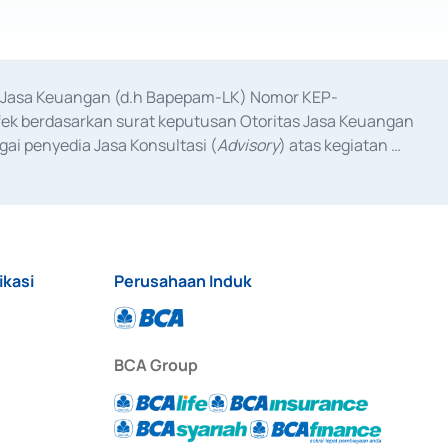
as Jasa Keuangan (d.h Bapepam-LK) Nomor KEP-
fek berdasarkan surat keputusan Otoritas Jasa Keuangan 
ai penyedia Jasa Konsultasi (
Advisory
) atas kegiatan 
anggal 3 Februari 2017, dan beberapa izin usaha lainnya 
iterbitkan pada tahun 2017 dan izin usaha lainnya dari 
at Berharga Komersial yang izinnya diterbitkan pada 
ikasi
Perusahaan Induk
BCA Group