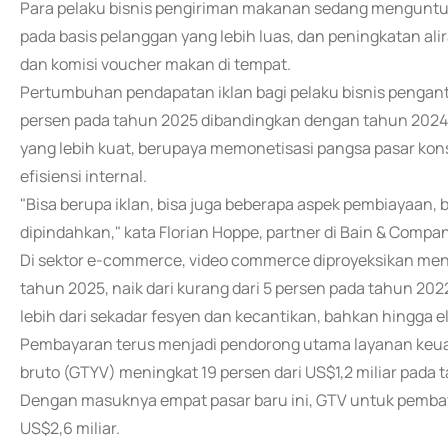
Para pelaku bisnis pengiriman makanan sedang menguntun
pada basis pelanggan yang lebih luas, dan peningkatan alira
dan komisi voucher makan di tempat.
Pertumbuhan pendapatan iklan bagi pelaku bisnis pengan
persen pada tahun 2025 dibandingkan dengan tahun 2024. P
yang lebih kuat, berupaya memonetisasi pangsa pasar k
efisiensi internal.
"Bisa berupa iklan, bisa juga beberapa aspek pembiayaan, 
dipindahkan," kata Florian Hoppe, partner di Bain & Compan
Di sektor e-commerce, video commerce diproyeksikan me
tahun 2025, naik dari kurang dari 5 persen pada tahun 20
lebih dari sekadar fesyen dan kecantikan, bahkan hingga 
Pembayaran terus menjadi pendorong utama layanan keuang
bruto (GTYV) meningkat 19 persen dari US$1,2 miliar pada 
Dengan masuknya empat pasar baru ini, GTV untuk pembay
US$2,6 miliar.