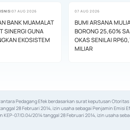
ISNIS
|
07 AUG 2026
07 AUG 2026
AN BANK MUAMALAT
BUMI ARSANA MULI
T SINERGI GUNA
BORONG 25,60% S
GKAN EKOSISTEM
OKAS SENILAI RP60,
MILIAR
erantara Pedagang Efek berdasarkan surat keputusan Otorit
anggal 28 Februari 2014, izin usaha sebagai Penjamin Emisi E
KEP-07/D.04/2014 tanggal 28 Februari 2014, izin usaha sebag
rat keputusan Otoritas Jasa Keuangan Nomor S-67/PM.21/2017 t
aan Transaksi Sertifikat Deposito di Pasar Uang yang izinnya d