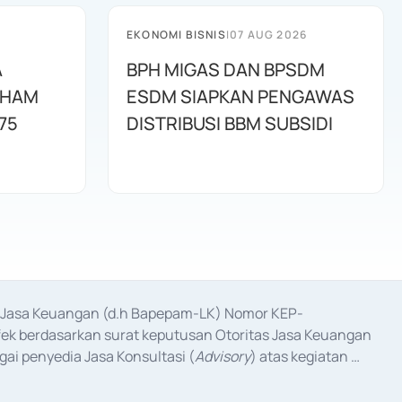
EKONOMI BISNIS
|
07 AUG 2026
A
BPH MIGAS DAN BPSDM
AHAM
ESDM SIAPKAN PENGAWAS
75
DISTRIBUSI BBM SUBSIDI
as Jasa Keuangan (d.h Bapepam-LK) Nomor KEP-
fek berdasarkan surat keputusan Otoritas Jasa Keuangan 
ai penyedia Jasa Konsultasi (
Advisory
) atas kegiatan 
anggal 3 Februari 2017, dan beberapa izin usaha lainnya 
iterbitkan pada tahun 2017 dan izin usaha lainnya dari 