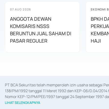
07 AUG 2026
EKONOMI B
ANGGOTA DEWAN
BPKH D
KOMISARIS NSSS
PERKUA
BERUNTUN JUAL SAHAM DI
KEMBAN
PASAR REGULER
HAJI
PT BCA Sekuritas telah memperoleh izin usaha sebagai P
138/PM/1992 tanggal 11 Maret 1992 dan KEP-06/D.04/2014 t
Nomor KEP-12/PM/PEE/1997 tanggal 24 September 1997 dan 
merger, akuisisi, divestasi, dan 
join venture
 berdasarkan su
LIHAT SELENGKAPNYA
dari Bank Indonesia antara lain sebagai Perantara Pelaksan