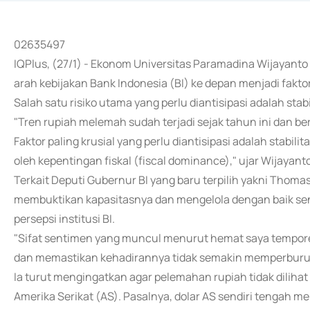
02635497
IQPlus, (27/1) - Ekonom Universitas Paramadina Wijayant
arah kebijakan Bank Indonesia (BI) ke depan menjadi faktor
Salah satu risiko utama yang perlu diantisipasi adalah stab
"Tren rupiah melemah sudah terjadi sejak tahun ini dan 
Faktor paling krusial yang perlu diantisipasi adalah stabil
oleh kepentingan fiskal (fiscal dominance)," ujar Wijayant
Terkait Deputi Gubernur BI yang baru terpilih yakni Thom
membuktikan kapasitasnya dan mengelola dengan baik sent
persepsi institusi BI.
"Sifat sentimen yang muncul menurut hemat saya tempore
dan memastikan kehadirannya tidak semakin memperburuk i
Ia turut mengingatkan agar pelemahan rupiah tidak diliha
Amerika Serikat (AS). Pasalnya, dolar AS sendiri tengah