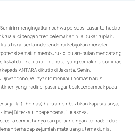
o Samirin mengingatkan bahwa persepsi pasar terhadap
 krusial di tengah tren pelemahan nilai tukar rupiah.
ilitas fiskal serta independensi kebijakan moneter.
berpotensi semakin memburuk di bulan-bulan mendatang.
itas fiskal dan kebijakan moneter yang semakin didominasi
o kepada ANTARA dikutip di Jakarta, Senin.
as Djiwandono, Wijayanto menilai Thomas harus
imen yang hadir di pasar agar tidak berdampak pada
r saja. Ia (Thomas) harus membuktikan kapasitasnya,
mej BI terkait independensi," jelasnya.
t secara sempit hanya dari perbandingan terhadap dolar
 melemah terhadap sejumlah mata uang utama dunia.