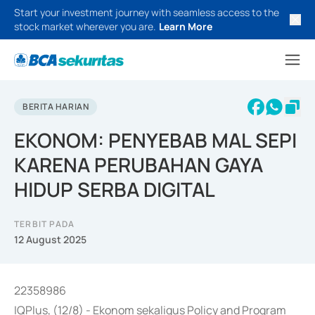
Start your investment journey with seamless access to the
stock market wherever you are.
Learn More
BERITA HARIAN
EKONOM: PENYEBAB MAL SEPI
KARENA PERUBAHAN GAYA
HIDUP SERBA DIGITAL
TERBIT PADA
12 August 2025
22358986
IQPlus, (12/8) - Ekonom sekaligus Policy and Program