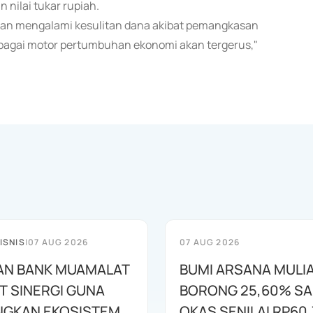
 nilai tukar rupiah.
 akan mengalami kesulitan dana akibat pemangkasan
ebagai motor pertumbuhan ekonomi akan tergerus,"
ISNIS
|
07 AUG 2026
07 AUG 2026
AN BANK MUAMALAT
BUMI ARSANA MULI
T SINERGI GUNA
BORONG 25,60% S
GKAN EKOSISTEM
OKAS SENILAI RP60,