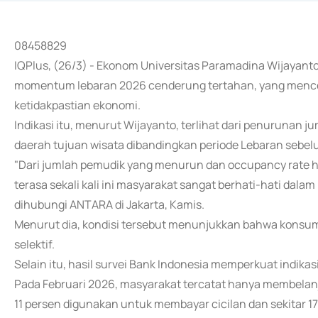
08458829
IQPlus, (26/3) - Ekonom Universitas Paramadina Wijayant
momentum lebaran 2026 cenderung tertahan, yang mencer
ketidakpastian ekonomi.
Indikasi itu, menurut Wijayanto, terlihat dari penurunan j
daerah tujuan wisata dibandingkan periode Lebaran sebe
"Dari jumlah pemudik yang menurun dan occupancy rate h
terasa sekali kali ini masyarakat sangat berhati-hati dal
dihubungi ANTARA di Jakarta, Kamis.
Menurut dia, kondisi tersebut menunjukkan bahwa konsumsi
selektif.
Selain itu, hasil survei Bank Indonesia memperkuat indikasi
Pada Februari 2026, masyarakat tercatat hanya membelanj
11 persen digunakan untuk membayar cicilan dan sekitar 17