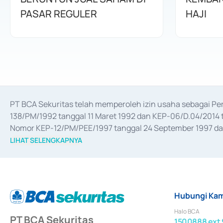
PASAR REGULER
HAJI
PT BCA Sekuritas telah memperoleh izin usaha sebagai P
138/PM/1992 tanggal 11 Maret 1992 dan KEP-06/D.04/2014 t
Nomor KEP-12/PM/PEE/1997 tanggal 24 September 1997 dan 
merger, akuisisi, divestasi, dan 
join venture
 berdasarkan su
LIHAT SELENGKAPNYA
dari Bank Indonesia antara lain sebagai Perantara Pelaksan
Bank Indonesia sebagai Lembaga Pendukung Penerbitan, Tr
tahun 2018.
Hubungi Kam
Halo BCA
PT BCA Sekuritas
1500888 ext 