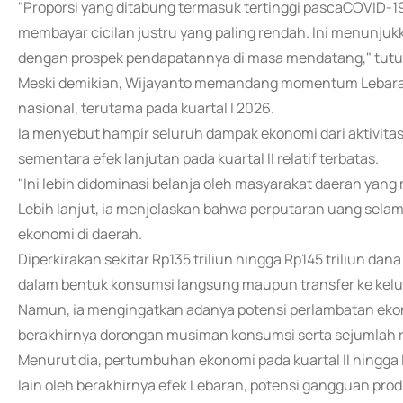
"Proporsi yang ditabung termasuk tertinggi pascaCOVID-
membayar cicilan justru yang paling rendah. Ini menunjukk
dengan prospek pendapatannya di masa mendatang," tutu
Meski demikian, Wijayanto memandang momentum Lebaran
nasional, terutama pada kuartal I 2026.
Ia menyebut hampir seluruh dampak ekonomi dari aktivitas 
sementara efek lanjutan pada kuartal II relatif terbatas.
"Ini lebih didominasi belanja oleh masyarakat daerah yang
Lebih lanjut, ia menjelaskan bahwa perputaran uang sel
ekonomi di daerah.
Diperkirakan sekitar Rp135 triliun hingga Rp145 triliun da
dalam bentuk konsumsi langsung maupun transfer ke kelu
Namun, ia mengingatkan adanya potensi perlambatan ekonom
berakhirnya dorongan musiman konsumsi serta sejumlah ri
Menurut dia, pertumbuhan ekonomi pada kuartal II hingga I
lain oleh berakhirnya efek Lebaran, potensi gangguan prod