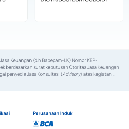
as Jasa Keuangan (d.h Bapepam-LK) Nomor KEP-
fek berdasarkan surat keputusan Otoritas Jasa Keuangan 
ai penyedia Jasa Konsultasi (
Advisory
) atas kegiatan 
anggal 3 Februari 2017, dan beberapa izin usaha lainnya 
iterbitkan pada tahun 2017 dan izin usaha lainnya dari 
at Berharga Komersial yang izinnya diterbitkan pada 
ikasi
Perusahaan Induk