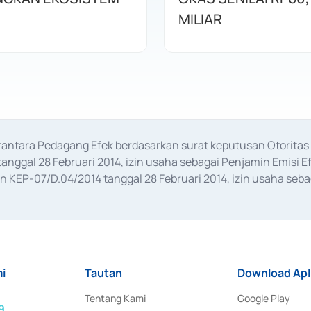
MILIAR
erantara Pedagang Efek berdasarkan surat keputusan Otorit
anggal 28 Februari 2014, izin usaha sebagai Penjamin Emisi E
KEP-07/D.04/2014 tanggal 28 Februari 2014, izin usaha sebag
rat keputusan Otoritas Jasa Keuangan Nomor S-67/PM.21/2017 t
aan Transaksi Sertifikat Deposito di Pasar Uang yang izinnya d
ansaksi, serta Penatausahaan dan Penyelesaian Transaksi Sur
i
Tautan
Download Apl
Tentang Kami
Google Play
9