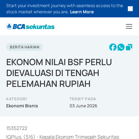
Start your investment journey with seamless access to the
stock market wherever you are.
Learn More
BERITA HARIAN
EKONOM NILAI BSF PERLU
DIEVALUASI DI TENGAH
PELEMAHAN RUPIAH
KATEGORI
TERBIT PADA
Ekonomi Bisnis
03 June 2026
15352722
IQPlus, (3/6) - Kepala Ekonom Trimegah Sekuritas