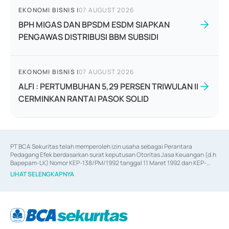
EKONOMI BISNIS
|
07 AUGUST 2026
BPH MIGAS DAN BPSDM ESDM SIAPKAN
PENGAWAS DISTRIBUSI BBM SUBSIDI
EKONOMI BISNIS
|
07 AUGUST 2026
ALFI : PERTUMBUHAN 5,29 PERSEN TRIWULAN II
CERMINKAN RANTAI PASOK SOLID
PT BCA Sekuritas telah memperoleh izin usaha sebagai Perantara 
Pedagang Efek berdasarkan surat keputusan Otoritas Jasa Keuangan (d.h 
Bapepam-LK) Nomor KEP-138/PM/1992 tanggal 11 Maret 1992 dan KEP-
06/D.04/2014 tanggal 28 Februari 2014, izin usaha sebagai Penjamin Emisi 
LIHAT SELENGKAPNYA
Efek berdasarkan surat keputusan Otoritas Jasa Keuangan Nomor KEP-
12/PM/PEE/1997 tanggal 24 September 1997 dan KEP-07/D.04/2014 
tanggal 28 Februari 2014, izin usaha sebagai penyedia Jasa Konsultasi 
(
Advisory
) atas kegiatan merger, akuisisi, divestasi, dan 
join venture
berdasarkan surat keputusan Otoritas Jasa Keuangan Nomor S-
67/PM.21/2017 tanggal 3 Februari 2017, dan beberapa izin usaha lainnya 
dari Bank Indonesia antara lain sebagai Perantara Pelaksanaan Transaksi 