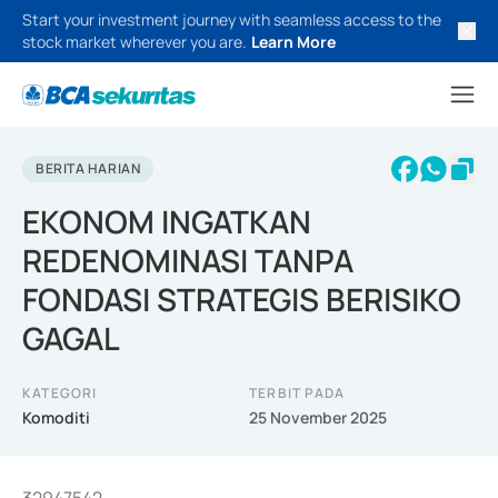
Start your investment journey with seamless access to the
stock market wherever you are.
Learn More
BERITA HARIAN
EKONOM INGATKAN
REDENOMINASI TANPA
FONDASI STRATEGIS BERISIKO
GAGAL
KATEGORI
TERBIT PADA
Komoditi
25 November 2025