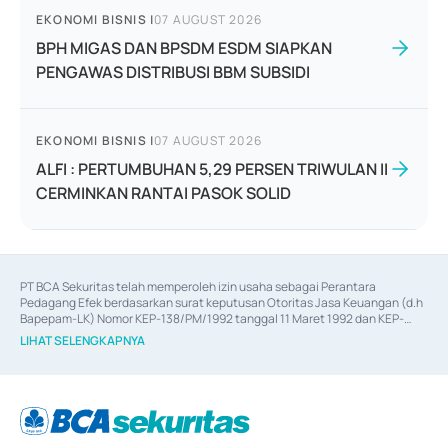
EKONOMI BISNIS
|
07 AUGUST 2026
BPH MIGAS DAN BPSDM ESDM SIAPKAN
PENGAWAS DISTRIBUSI BBM SUBSIDI
EKONOMI BISNIS
|
07 AUGUST 2026
ALFI : PERTUMBUHAN 5,29 PERSEN TRIWULAN II
CERMINKAN RANTAI PASOK SOLID
PT BCA Sekuritas telah memperoleh izin usaha sebagai Perantara 
Pedagang Efek berdasarkan surat keputusan Otoritas Jasa Keuangan (d.h 
Bapepam-LK) Nomor KEP-138/PM/1992 tanggal 11 Maret 1992 dan KEP-
06/D.04/2014 tanggal 28 Februari 2014, izin usaha sebagai Penjamin Emisi 
LIHAT SELENGKAPNYA
Efek berdasarkan surat keputusan Otoritas Jasa Keuangan Nomor KEP-
12/PM/PEE/1997 tanggal 24 September 1997 dan KEP-07/D.04/2014 
tanggal 28 Februari 2014, izin usaha sebagai penyedia Jasa Konsultasi 
(
Advisory
) atas kegiatan merger, akuisisi, divestasi, dan 
join venture
berdasarkan surat keputusan Otoritas Jasa Keuangan Nomor S-
67/PM.21/2017 tanggal 3 Februari 2017, dan beberapa izin usaha lainnya 
dari Bank Indonesia antara lain sebagai Perantara Pelaksanaan Transaksi 