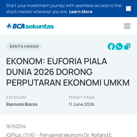
Start your investment journey with seamless access to the
stock market wherever you are.
Learn More
BERITA HARIAN
EKONOM: EUFORIA PIALA
DUNIA 2026 DORONG
PERPUTARAN EKONOMI UMKM
KATEGORI
TERBIT PADA
Ekonomi Bisnis
11 June 2026
16152214
IQPlus, (11/6) - Pengamat ekonomi Dr. Rolland E.