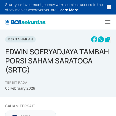
Start your investment journey with seamless access to the
stock market wherever you are.
Learn More
BERITA HARIAN
EDWIN SOERYADJAYA TAMBAH
PORSI SAHAM SARATOGA
(SRTG)
TERBIT PADA
03 February 2026
SAHAM TERKAIT