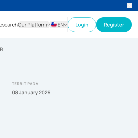
esearch
Our Platform
EN
Login
Register
ID
EN
AR
TERBIT PADA
08 January 2026