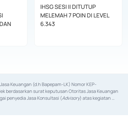
IHSG SESI II DITUTUP
I
MELEMAH 7 POIN DI LEVEL
 DAN
6.343
as Jasa Keuangan (d.h Bapepam-LK) Nomor KEP-
fek berdasarkan surat keputusan Otoritas Jasa Keuangan 
ai penyedia Jasa Konsultasi (
Advisory
) atas kegiatan 
anggal 3 Februari 2017, dan beberapa izin usaha lainnya 
iterbitkan pada tahun 2017 dan izin usaha lainnya dari 
at Berharga Komersial yang izinnya diterbitkan pada 