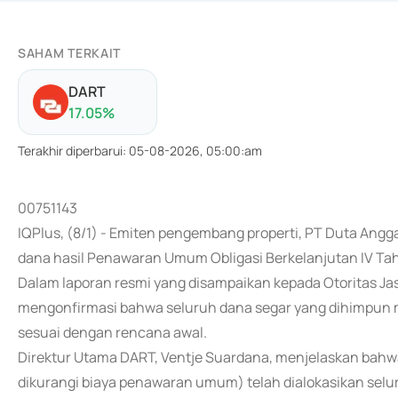
SAHAM TERKAIT
DART
17.05
%
Terakhir diperbarui
:
05-08-2026, 05:00:am
00751143
IQPlus, (8/1) - Emiten pengembang properti, PT Duta Ang
dana hasil Penawaran Umum Obligasi Berkelanjutan IV Tah
Dalam laporan resmi yang disampaikan kepada Otoritas Ja
mengonfirmasi bahwa seluruh dana segar yang dihimpun m
sesuai dengan rencana awal.
Direktur Utama DART, Ventje Suardana, menjelaskan bahwa 
dikurangi biaya penawaran umum) telah dialokasikan selu