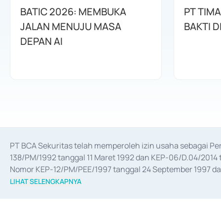
BATIC 2026: MEMBUKA
PT TIM
JALAN MENUJU MASA
BAKTI D
DEPAN AI
PT BCA Sekuritas telah memperoleh izin usaha sebagai P
138/PM/1992 tanggal 11 Maret 1992 dan KEP-06/D.04/2014 t
Nomor KEP-12/PM/PEE/1997 tanggal 24 September 1997 dan 
merger, akuisisi, divestasi, dan 
join venture
 berdasarkan su
LIHAT SELENGKAPNYA
dari Bank Indonesia antara lain sebagai Perantara Pelaksan
Bank Indonesia sebagai Lembaga Pendukung Penerbitan, Tr
tahun 2018.