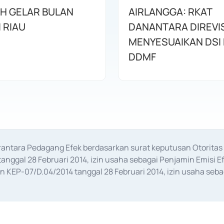
AH GELAR BULAN
AIRLANGGA: RKAT
I RIAU
DANANTARA DIREVIS
MENYESUAIKAN DSI
DDMF
erantara Pedagang Efek berdasarkan surat keputusan Otorit
anggal 28 Februari 2014, izin usaha sebagai Penjamin Emisi E
KEP-07/D.04/2014 tanggal 28 Februari 2014, izin usaha sebag
rat keputusan Otoritas Jasa Keuangan Nomor S-67/PM.21/2017 t
aan Transaksi Sertifikat Deposito di Pasar Uang yang izinnya d
ansaksi, serta Penatausahaan dan Penyelesaian Transaksi Sur