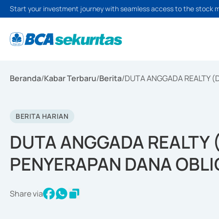
Start your investment journey with seamless access to the stock 
Beranda
/
Kabar Terbaru
/
Berita
/
DUTA ANGGADA REALTY (
BERITA HARIAN
DUTA ANGGADA REALTY 
PENYERAPAN DANA OBLIG
Share via