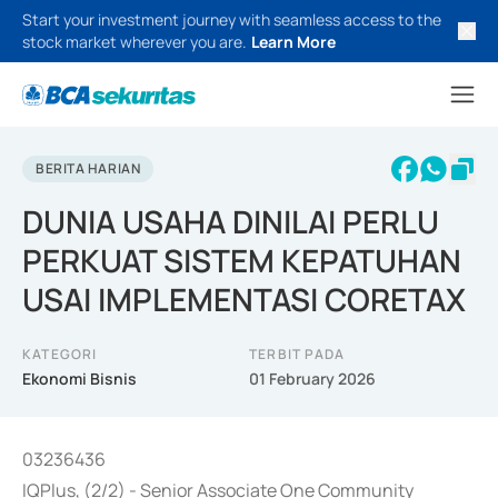
Start your investment journey with seamless access to the
stock market wherever you are.
Learn More
BERITA HARIAN
DUNIA USAHA DINILAI PERLU
PERKUAT SISTEM KEPATUHAN
USAI IMPLEMENTASI CORETAX
KATEGORI
TERBIT PADA
Ekonomi Bisnis
01 February 2026
03236436
IQPlus, (2/2) - Senior Associate One Community