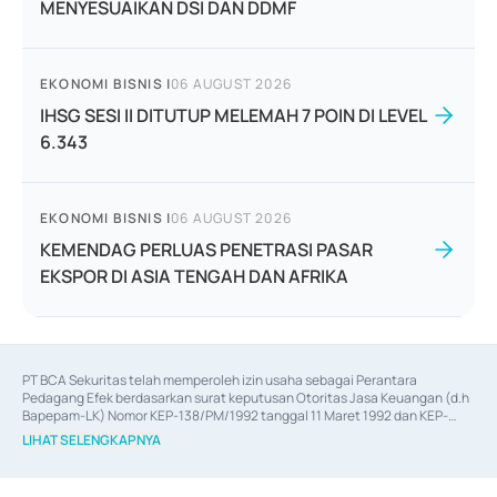
MENYESUAIKAN DSI DAN DDMF
EKONOMI BISNIS
|
06 AUGUST 2026
IHSG SESI II DITUTUP MELEMAH 7 POIN DI LEVEL
6.343
EKONOMI BISNIS
|
06 AUGUST 2026
KEMENDAG PERLUAS PENETRASI PASAR
EKSPOR DI ASIA TENGAH DAN AFRIKA
PT BCA Sekuritas telah memperoleh izin usaha sebagai Perantara 
Pedagang Efek berdasarkan surat keputusan Otoritas Jasa Keuangan (d.h 
Bapepam-LK) Nomor KEP-138/PM/1992 tanggal 11 Maret 1992 dan KEP-
06/D.04/2014 tanggal 28 Februari 2014, izin usaha sebagai Penjamin Emisi 
LIHAT SELENGKAPNYA
Efek berdasarkan surat keputusan Otoritas Jasa Keuangan Nomor KEP-
12/PM/PEE/1997 tanggal 24 September 1997 dan KEP-07/D.04/2014 
tanggal 28 Februari 2014, izin usaha sebagai penyedia Jasa Konsultasi 