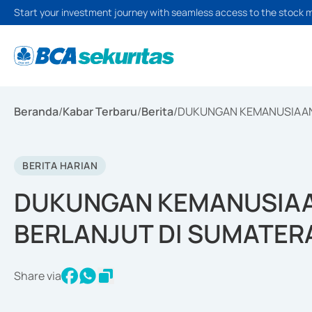
Start your investment journey with seamless access to the stock 
Beranda
/
Kabar Terbaru
/
Berita
/
DUKUNGAN KEMANUSIAAN 
BERITA HARIAN
DUKUNGAN KEMANUSIAA
BERLANJUT DI SUMATER
Share via