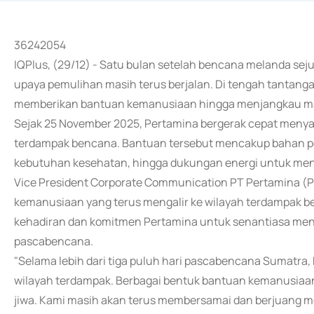
36242054
IQPlus, (29/12) - Satu bulan setelah bencana melanda sej
upaya pemulihan masih terus berjalan. Di tengah tantangan
memberikan bantuan kemanusiaan hingga menjangkau masy
Sejak 25 November 2025, Pertamina bergerak cepat meny
terdampak bencana. Bantuan tersebut mencakup bahan poko
kebutuhan kesehatan, hingga dukungan energi untuk menop
Vice President Corporate Communication PT Pertamina 
kemanusiaan yang terus mengalir ke wilayah terdampak
kehadiran dan komitmen Pertamina untuk senantiasa me
pascabencana.
"Selama lebih dari tiga puluh hari pascabencana Sumatra,
wilayah terdampak. Berbagai bentuk bantuan kemanusiaa
jiwa. Kami masih akan terus membersamai dan berjuang mem