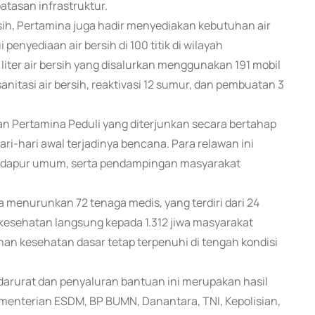
atasan infrastruktur.
sih, Pertamina juga hadir menyediakan kebutuhan air
enyediaan air bersih di 100 titik di wilayah
liter air bersih yang disalurkan menggunakan 191 mobil
sanitasi air bersih, reaktivasi 12 sumur, dan pembuatan 3
n Pertamina Peduli yang diterjunkan secara bertahap
ri-hari awal terjadinya bencana. Para relawan ini
sko, dapur umum, serta pendampingan masyarakat
enurunkan 72 tenaga medis, yang terdiri dari 24
 kesehatan langsung kepada 1.312 jiwa masyarakat
an kesehatan dasar tetap terpenuhi di tengah kondisi
 darurat dan penyaluran bantuan ini merupakan hasil
ementerian ESDM, BP BUMN, Danantara, TNI, Kepolisian,