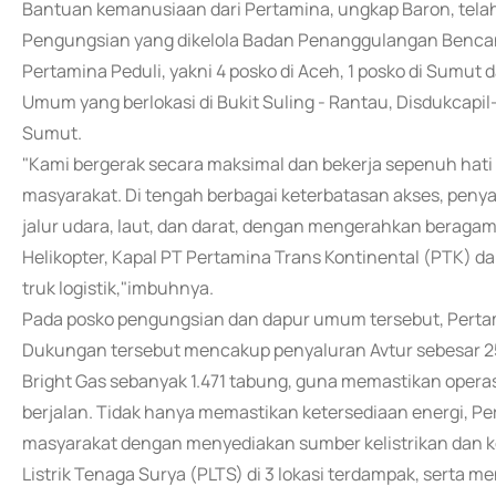
Bantuan kemanusiaan dari Pertamina, ungkap Baron, telah
Pengungsian yang dikelola Badan Penanggulangan Bencana
Pertamina Peduli, yakni 4 posko di Aceh, 1 posko di Sumut
Umum yang berlokasi di Bukit Suling - Rantau, Disdukcapi
Sumut.
"Kami bergerak secara maksimal dan bekerja sepenuh hat
masyarakat. Di tengah berbagai keterbatasan akses, peny
jalur udara, laut, dan darat, dengan mengerahkan beragam
Helikopter, Kapal PT Pertamina Trans Kontinental (PTK) da
truk logistik,"imbuhnya.
Pada posko pengungsian dan dapur umum tersebut, Pert
Dukungan tersebut mencakup penyaluran Avtur sebesar 253
Bright Gas sebanyak 1.471 tabung, guna memastikan operasi
berjalan. Tidak hanya memastikan ketersediaan energi, P
masyarakat dengan menyediakan sumber kelistrikan dan 
Listrik Tenaga Surya (PLTS) di 3 lokasi terdampak, serta me