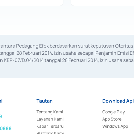
erantara Pedagang Efek berdasarkan surat keputusan Otorit
anggal 28 Februari 2014, izin usaha sebagai Penjamin Emisi E
KEP-07/D.04/2014 tanggal 28 Februari 2014, izin usaha sebag
rat keputusan Otoritas Jasa Keuangan Nomor S-67/PM.21/2017 t
aan Transaksi Sertifikat Deposito di Pasar Uang yang izinnya d
ansaksi, serta Penatausahaan dan Penyelesaian Transaksi Sur
i
Tautan
Download Apl
Tentang Kami
Google Play
9
Layanan Kami
App Store
Kabar Terbaru
Windows App
 0888
Platform Kami