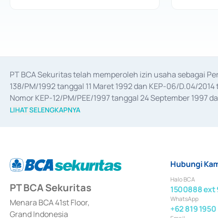
PT BCA Sekuritas telah memperoleh izin usaha sebagai P
138/PM/1992 tanggal 11 Maret 1992 dan KEP-06/D.04/2014 t
Nomor KEP-12/PM/PEE/1997 tanggal 24 September 1997 dan 
merger, akuisisi, divestasi, dan 
join venture
 berdasarkan su
LIHAT SELENGKAPNYA
dari Bank Indonesia antara lain sebagai Perantara Pelaksan
Bank Indonesia sebagai Lembaga Pendukung Penerbitan, Tr
tahun 2018.
Hubungi Kam
Halo BCA
PT BCA Sekuritas
1500888 ext 
WhatsApp
Menara BCA 41st Floor,
+62 819 1950
Grand Indonesia