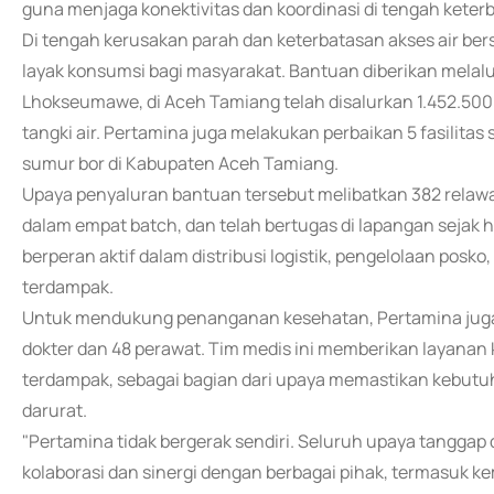
guna menjaga konektivitas dan koordinasi di tengah keterb
Di tengah kerusakan parah dan keterbatasan akses air ber
layak konsumsi bagi masyarakat. Bantuan diberikan melalui p
Lhokseumawe, di Aceh Tamiang telah disalurkan 1.452.500 
tangki air. Pertamina juga melakukan perbaikan 5 fasilitas 
sumur bor di Kabupaten Aceh Tamiang.
Upaya penyaluran bantuan tersebut melibatkan 382 relawa
dalam empat batch, dan telah bertugas di lapangan sejak ha
berperan aktif dalam distribusi logistik, pengelolaan po
terdampak.
Untuk mendukung penanganan kesehatan, Pertamina juga m
dokter dan 48 perawat. Tim medis ini memberikan layanan
terdampak, sebagai bagian dari upaya memastikan kebutuh
darurat.
"Pertamina tidak bergerak sendiri. Seluruh upaya tanggap
kolaborasi dan sinergi dengan berbagai pihak, termasuk k