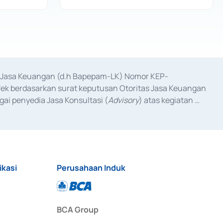
as Jasa Keuangan (d.h Bapepam-LK) Nomor KEP-
fek berdasarkan surat keputusan Otoritas Jasa Keuangan 
ai penyedia Jasa Konsultasi (
Advisory
) atas kegiatan 
anggal 3 Februari 2017, dan beberapa izin usaha lainnya 
iterbitkan pada tahun 2017 dan izin usaha lainnya dari 
at Berharga Komersial yang izinnya diterbitkan pada 
ikasi
Perusahaan Induk
BCA Group