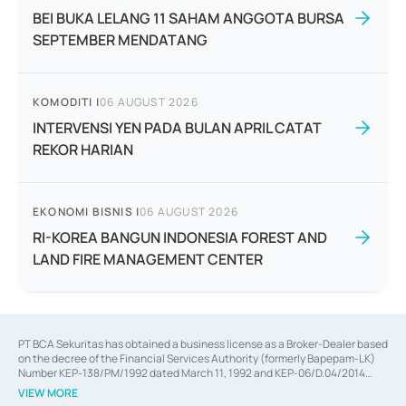
BEI BUKA LELANG 11 SAHAM ANGGOTA BURSA
SEPTEMBER MENDATANG
KOMODITI
|
06 AUGUST 2026
INTERVENSI YEN PADA BULAN APRIL CATAT
REKOR HARIAN
EKONOMI BISNIS
|
06 AUGUST 2026
RI-KOREA BANGUN INDONESIA FOREST AND
LAND FIRE MANAGEMENT CENTER
PT BCA Sekuritas has obtained a business license as a Broker-Dealer based
on the decree of the Financial Services Authority (formerly Bapepam-LK)
Number KEP-138/PM/1992 dated March 11, 1992 and KEP-06/D.04/2014
dated February 28, 2014, a business license as an Underwriter based on the
VIEW MORE
decree of the Financial Services Authority Number KEP-12/PM/PEE/1997