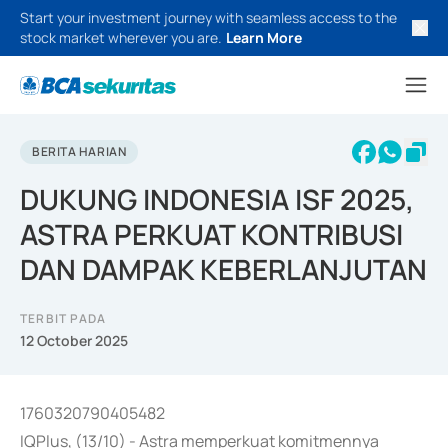
Start your investment journey with seamless access to the
stock market wherever you are.
Learn More
BERITA HARIAN
DUKUNG INDONESIA ISF 2025,
ASTRA PERKUAT KONTRIBUSI
DAN DAMPAK KEBERLANJUTAN
TERBIT PADA
12 October 2025
1760320790405482
IQPlus, (13/10) - Astra memperkuat komitmennya