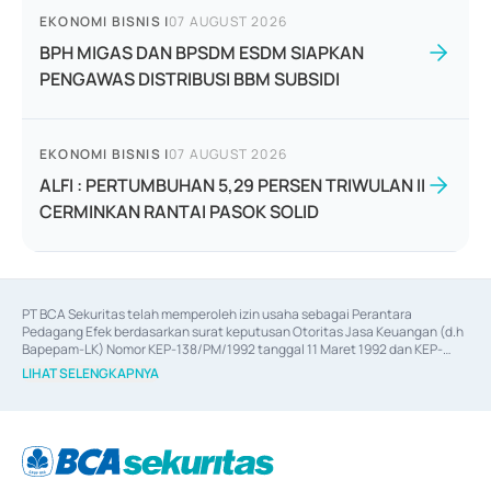
EKONOMI BISNIS
|
07 AUGUST 2026
BPH MIGAS DAN BPSDM ESDM SIAPKAN
PENGAWAS DISTRIBUSI BBM SUBSIDI
EKONOMI BISNIS
|
07 AUGUST 2026
ALFI : PERTUMBUHAN 5,29 PERSEN TRIWULAN II
CERMINKAN RANTAI PASOK SOLID
PT BCA Sekuritas telah memperoleh izin usaha sebagai Perantara 
Pedagang Efek berdasarkan surat keputusan Otoritas Jasa Keuangan (d.h 
Bapepam-LK) Nomor KEP-138/PM/1992 tanggal 11 Maret 1992 dan KEP-
06/D.04/2014 tanggal 28 Februari 2014, izin usaha sebagai Penjamin Emisi 
LIHAT SELENGKAPNYA
Efek berdasarkan surat keputusan Otoritas Jasa Keuangan Nomor KEP-
12/PM/PEE/1997 tanggal 24 September 1997 dan KEP-07/D.04/2014 
tanggal 28 Februari 2014, izin usaha sebagai penyedia Jasa Konsultasi 
(
Advisory
) atas kegiatan merger, akuisisi, divestasi, dan 
join venture
berdasarkan surat keputusan Otoritas Jasa Keuangan Nomor S-
67/PM.21/2017 tanggal 3 Februari 2017, dan beberapa izin usaha lainnya 
dari Bank Indonesia antara lain sebagai Perantara Pelaksanaan Transaksi 