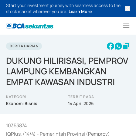
Start your investment journey with seamless access to the
stock market wherever you are.
Learn More
BERITA HARIAN
DUKUNG HILIRISASI, PEMPROV
LAMPUNG KEMBANGKAN
EMPAT KAWASAN INDUSTRI
KATEGORI
TERBIT PADA
Ekonomi Bisnis
14 April 2026
10353874
IQPlus, (14/4) - Pemerintah Provinsi (Pemprov)