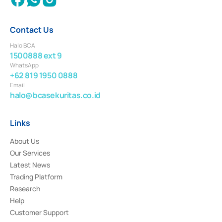
Contact Us
Halo BCA
1500888 ext 9
WhatsApp
+62 819 1950 0888
Email
halo@bcasekuritas.co.id
Links
About Us
Our Services
Latest News
Trading Platform
Research
Help
Customer Support