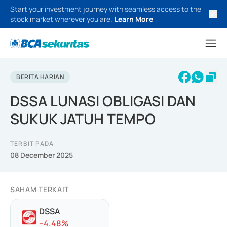
Start your investment journey with seamless access to the
stock market wherever you are.
Learn More
BERITA HARIAN
DSSA LUNASI OBLIGASI DAN
SUKUK JATUH TEMPO
TERBIT PADA
08 December 2025
SAHAM TERKAIT
DSSA
-
-4.48
%