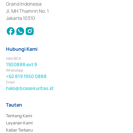
Surat Berharga Komersial yang izinnya diterbitkan pada tahun 2018.
Grand Indonesia
Jl. MH Thamrin No. 1
Jakarta 10310
Hubungi Kami
Halo BCA
1500888 ext 9
WhatsApp
+62 819 1950 0888
Email
halo@bcasekuritas.id
Tautan
Tentang Kami
Layanan Kami
Kabar Terbaru