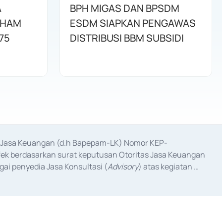
A
BPH MIGAS DAN BPSDM
AHAM
ESDM SIAPKAN PENGAWAS
75
DISTRIBUSI BBM SUBSIDI
as Jasa Keuangan (d.h Bapepam-LK) Nomor KEP-
fek berdasarkan surat keputusan Otoritas Jasa Keuangan 
ai penyedia Jasa Konsultasi (
Advisory
) atas kegiatan 
anggal 3 Februari 2017, dan beberapa izin usaha lainnya 
iterbitkan pada tahun 2017 dan izin usaha lainnya dari 
at Berharga Komersial yang izinnya diterbitkan pada 