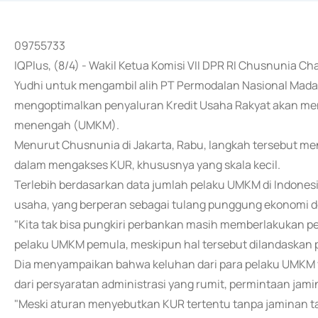
09755733
IQPlus, (8/4) - Wakil Ketua Komisi VII DPR RI Chusnunia
Yudhi untuk mengambil alih PT Permodalan Nasional Mada
mengoptimalkan penyaluran Kredit Usaha Rakyat akan men
menengah (UMKM).
Menurut Chusnunia di Jakarta, Rabu, langkah tersebut me
dalam mengakses KUR, khususnya yang skala kecil.
Terlebih berdasarkan data jumlah pelaku UMKM di Indonesi
usaha, yang berperan sebagai tulang punggung ekonomi de
"Kita tak bisa pungkiri perbankan masih memberlakukan pe
pelaku UMKM pemula, meskipun hal tersebut dilandaskan p
Dia menyampaikan bahwa keluhan dari para pelaku UMKM y
dari persyaratan administrasi yang rumit, permintaan jami
"Meski aturan menyebutkan KUR tertentu tanpa jaminan ta