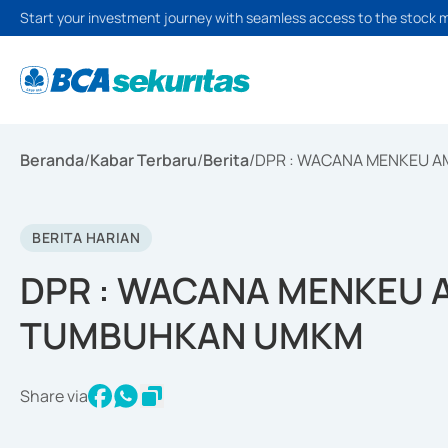
Start your investment journey with seamless access to the stock 
Beranda
/
Kabar Terbaru
/
Berita
/
DPR : WACANA MENKEU A
BERITA HARIAN
DPR : WACANA MENKEU A
TUMBUHKAN UMKM
Share via