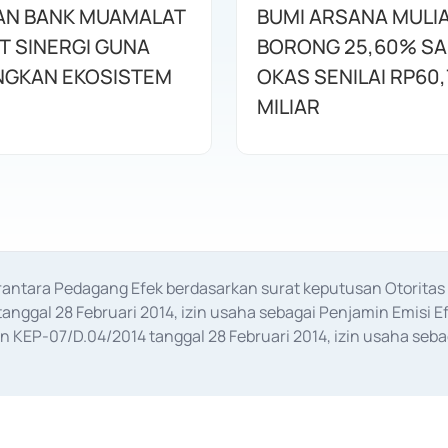
AN BANK MUAMALAT
BUMI ARSANA MULI
T SINERGI GUNA
BORONG 25,60% S
GKAN EKOSISTEM
OKAS SENILAI RP60,
MILIAR
erantara Pedagang Efek berdasarkan surat keputusan Otorit
anggal 28 Februari 2014, izin usaha sebagai Penjamin Emisi E
KEP-07/D.04/2014 tanggal 28 Februari 2014, izin usaha sebag
rat keputusan Otoritas Jasa Keuangan Nomor S-67/PM.21/2017 t
aan Transaksi Sertifikat Deposito di Pasar Uang yang izinnya d
ansaksi, serta Penatausahaan dan Penyelesaian Transaksi Sur