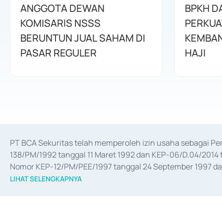
ANGGOTA DEWAN
BPKH D
KOMISARIS NSSS
PERKUA
BERUNTUN JUAL SAHAM DI
KEMBAN
PASAR REGULER
HAJI
PT BCA Sekuritas telah memperoleh izin usaha sebagai P
138/PM/1992 tanggal 11 Maret 1992 dan KEP-06/D.04/2014 t
Nomor KEP-12/PM/PEE/1997 tanggal 24 September 1997 dan 
merger, akuisisi, divestasi, dan 
join venture
 berdasarkan su
LIHAT SELENGKAPNYA
dari Bank Indonesia antara lain sebagai Perantara Pelaksan
Bank Indonesia sebagai Lembaga Pendukung Penerbitan, Tr
tahun 2018.