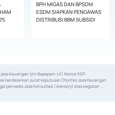
A
BPH MIGAS DAN BPSDM
AHAM
ESDM SIAPKAN PENGAWAS
75
DISTRIBUSI BBM SUBSIDI
as Jasa Keuangan (d.h Bapepam-LK) Nomor KEP-
fek berdasarkan surat keputusan Otoritas Jasa Keuangan 
ai penyedia Jasa Konsultasi (
Advisory
) atas kegiatan 
anggal 3 Februari 2017, dan beberapa izin usaha lainnya 
iterbitkan pada tahun 2017 dan izin usaha lainnya dari 
at Berharga Komersial yang izinnya diterbitkan pada 