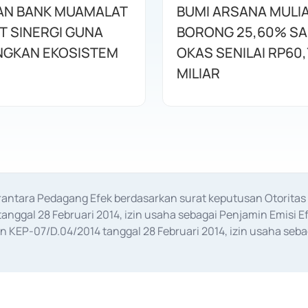
AN BANK MUAMALAT
BUMI ARSANA MULI
T SINERGI GUNA
BORONG 25,60% S
GKAN EKOSISTEM
OKAS SENILAI RP60,
MILIAR
erantara Pedagang Efek berdasarkan surat keputusan Otorit
anggal 28 Februari 2014, izin usaha sebagai Penjamin Emisi E
KEP-07/D.04/2014 tanggal 28 Februari 2014, izin usaha sebag
rat keputusan Otoritas Jasa Keuangan Nomor S-67/PM.21/2017 t
aan Transaksi Sertifikat Deposito di Pasar Uang yang izinnya d
ansaksi, serta Penatausahaan dan Penyelesaian Transaksi Sur