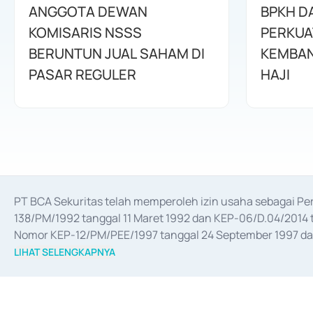
ANGGOTA DEWAN
BPKH D
KOMISARIS NSSS
PERKUA
BERUNTUN JUAL SAHAM DI
KEMBAN
PASAR REGULER
HAJI
PT BCA Sekuritas telah memperoleh izin usaha sebagai P
138/PM/1992 tanggal 11 Maret 1992 dan KEP-06/D.04/2014 t
Nomor KEP-12/PM/PEE/1997 tanggal 24 September 1997 dan 
merger, akuisisi, divestasi, dan 
join venture
 berdasarkan su
LIHAT SELENGKAPNYA
dari Bank Indonesia antara lain sebagai Perantara Pelaksan
Bank Indonesia sebagai Lembaga Pendukung Penerbitan, Tr
tahun 2018.