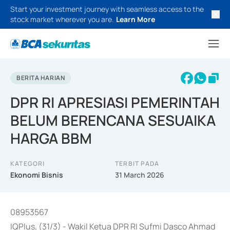
Start your investment journey with seamless access to the
stock market wherever you are.
Learn More
BERITA HARIAN
DPR RI APRESIASI PEMERINTAH
BELUM BERENCANA SESUAIKA
HARGA BBM
KATEGORI
TERBIT PADA
Ekonomi Bisnis
31 March 2026
08953567
IQPlus, (31/3) - Wakil Ketua DPR RI Sufmi Dasco Ahmad