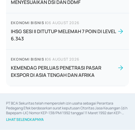
MENYESUAIKAN DSI DAN DDMF
EKONOMI BISNIS
|
06 AUGUST 2026
IHSG SESI II DITUTUP MELEMAH 7 POIN DI LEVEL
6.343
EKONOMI BISNIS
|
06 AUGUST 2026
KEMENDAG PERLUAS PENETRASI PASAR
EKSPOR DI ASIA TENGAH DAN AFRIKA
PT BCA Sekuritas telah memperoleh izin usaha sebagai Perantara 
Pedagang Efek berdasarkan surat keputusan Otoritas Jasa Keuangan (d.h 
Bapepam-LK) Nomor KEP-138/PM/1992 tanggal 11 Maret 1992 dan KEP-
06/D.04/2014 tanggal 28 Februari 2014, izin usaha sebagai Penjamin Emisi 
LIHAT SELENGKAPNYA
Efek berdasarkan surat keputusan Otoritas Jasa Keuangan Nomor KEP-
12/PM/PEE/1997 tanggal 24 September 1997 dan KEP-07/D.04/2014 
tanggal 28 Februari 2014, izin usaha sebagai penyedia Jasa Konsultasi 