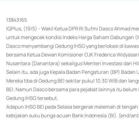
13843165
IQPlus, (19/5) - Wakil Ketua DPR RI Sufmi Dasco Ahmad men
untuk mengecek kondisi Indeks Harga Saham Gabungan (I
Dasco menyambangi Gedung IHSG yang berlokasi di kawasa
bersama Ketua Dewan Komisioner OJK Frederica Widyasari
Nusantara (Danantara) sekaligus Menteri Investasi dan Hili
Selain itu, ada juga Kepala Badan Pengaturan (BP) Badan 
Mereka tiba di Gedung BEI sekitar pukul 10.30 WIB dan lan
BEI. Namun Dasco bersama para pejabat lainnya itu belum
Gedung IHSG tersebut.
Adapun IHSG BEI pada Selasa bergerak melemah di tengah p
kebijakan suku bunga acuan Bank Indonesia (BI). (end/ant