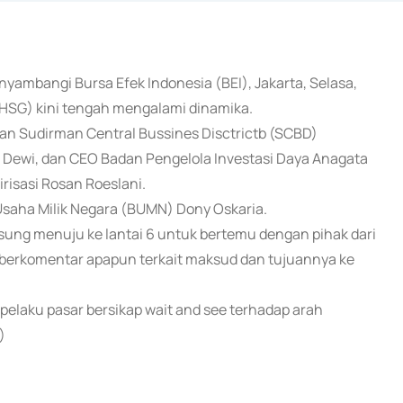
yambangi Bursa Efek Indonesia (BEI), Jakarta, Selasa,
HSG) kini tengah mengalami dinamika.
n Sudirman Central Bussines Disctrictb (SCBD)
 Dewi, dan CEO Badan Pengelola Investasi Daya Anagata
risasi Rosan Roeslani.
Usaha Milik Negara (BUMN) Dony Oskaria.
gsung menuju ke lantai 6 untuk bertemu dengan pihak dari
 berkomentar apapun terkait maksud dan tujuannya ke
elaku pasar bersikap wait and see terhadap arah
)