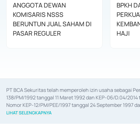
ANGGOTA DEWAN
BPKH D
KOMISARIS NSSS
PERKUA
BERUNTUN JUAL SAHAM DI
KEMBAN
PASAR REGULER
HAJI
PT BCA Sekuritas telah memperoleh izin usaha sebagai P
138/PM/1992 tanggal 11 Maret 1992 dan KEP-06/D.04/2014 t
Nomor KEP-12/PM/PEE/1997 tanggal 24 September 1997 dan 
merger, akuisisi, divestasi, dan 
join venture
 berdasarkan su
LIHAT SELENGKAPNYA
dari Bank Indonesia antara lain sebagai Perantara Pelaksan
Bank Indonesia sebagai Lembaga Pendukung Penerbitan, Tr
tahun 2018.