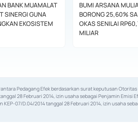
AN BANK MUAMALAT
BUMI ARSANA MULI
T SINERGI GUNA
BORONG 25,60% S
GKAN EKOSISTEM
OKAS SENILAI RP60,
MILIAR
erantara Pedagang Efek berdasarkan surat keputusan Otorit
anggal 28 Februari 2014, izin usaha sebagai Penjamin Emisi E
KEP-07/D.04/2014 tanggal 28 Februari 2014, izin usaha sebag
rat keputusan Otoritas Jasa Keuangan Nomor S-67/PM.21/2017 t
aan Transaksi Sertifikat Deposito di Pasar Uang yang izinnya d
ansaksi, serta Penatausahaan dan Penyelesaian Transaksi Sur