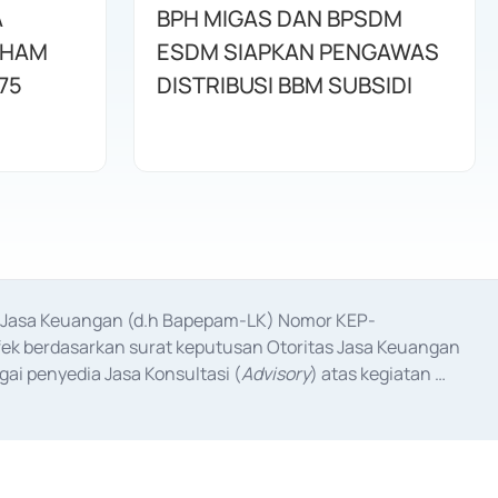
A
BPH MIGAS DAN BPSDM
AHAM
ESDM SIAPKAN PENGAWAS
75
DISTRIBUSI BBM SUBSIDI
as Jasa Keuangan (d.h Bapepam-LK) Nomor KEP-
fek berdasarkan surat keputusan Otoritas Jasa Keuangan 
ai penyedia Jasa Konsultasi (
Advisory
) atas kegiatan 
anggal 3 Februari 2017, dan beberapa izin usaha lainnya 
iterbitkan pada tahun 2017 dan izin usaha lainnya dari 
at Berharga Komersial yang izinnya diterbitkan pada 