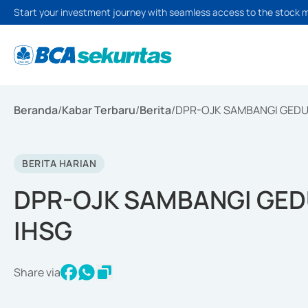
Start your investment journey with seamless access to the stock 
Beranda
/
Kabar Terbaru
/
Berita
/
DPR-OJK SAMBANGI GEDUN
BERITA HARIAN
DPR-OJK SAMBANGI GEDU
IHSG
Share via