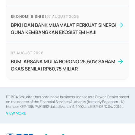
EKONOMI BISNIS
|
07 AUGUST 2026
BPKH DAN BANK MUAMALAT PERKUAT SINERGI
GUNA KEMBANGKAN EKOSISTEM HAJI
07 AUGUST 2026
BUMI ARSANA MULIA BORONG 25,60% SAHAM
OKAS SENILAI RP60,75 MILIAR
PT BCA Sekuritas has obtained a business license as a Broker-Dealer based
on the decree of the Financial Services Authority (formerly Bapepam-LK)
Number KEP-138/PM/1992 dated March 11, 1992 and KEP-06/D.04/2014
dated February 28, 2014, a business license as an Underwriter based on the
VIEW MORE
decree of the Financial Services Authority Number KEP-12/PM/PEE/1997
dated September 24, 1997 and KEP-07/D.04/2014 dated February 28, 2014,
a business license as a provider of Advisory Services on mergers,
acquisitions, divestments, and joint ventures based on the decree of the