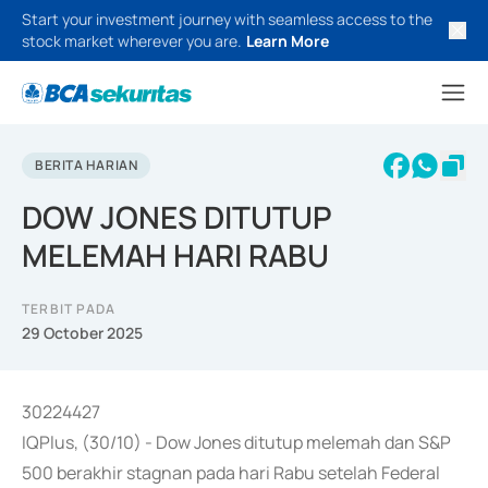
Start your investment journey with seamless access to the
stock market wherever you are.
Learn More
BERITA HARIAN
DOW JONES DITUTUP
MELEMAH HARI RABU
TERBIT PADA
29 October 2025
30224427
IQPlus, (30/10) - Dow Jones ditutup melemah dan S&P
500 berakhir stagnan pada hari Rabu setelah Federal