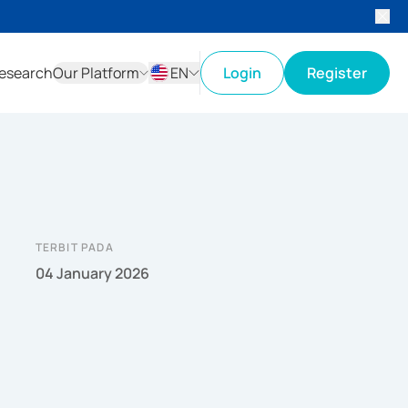
esearch
Our Platform
EN
Login
Register
ID
EN
TERBIT PADA
04 January 2026