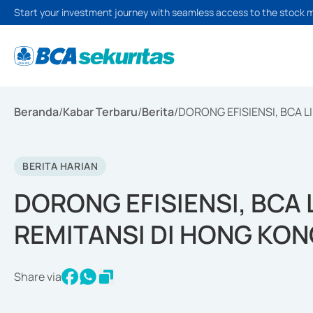
Start your investment journey with seamless access to the stock 
Beranda
/
Kabar Terbaru
/
Berita
/
DORONG EFISIENSI, BCA L
BERITA HARIAN
DORONG EFISIENSI, BCA 
REMITANSI DI HONG KON
Share via