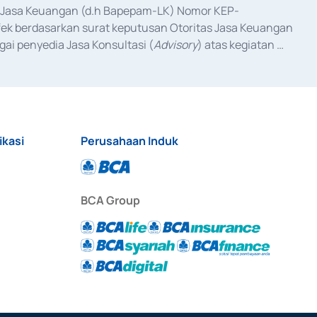
as Jasa Keuangan (d.h Bapepam-LK) Nomor KEP-
fek berdasarkan surat keputusan Otoritas Jasa Keuangan 
ai penyedia Jasa Konsultasi (
Advisory
) atas kegiatan 
anggal 3 Februari 2017, dan beberapa izin usaha lainnya 
iterbitkan pada tahun 2017 dan izin usaha lainnya dari 
at Berharga Komersial yang izinnya diterbitkan pada 
ikasi
Perusahaan Induk
BCA Group