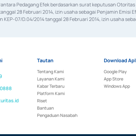
erantara Pedagang Efek berdasarkan surat keputusan Otorit
anggal 28 Februari 2014, izin usaha sebagai Penjamin Emisi E
KEP-07/D.04/2014 tanggal 28 Februari 2014, izin usaha sebag
rat keputusan Otoritas Jasa Keuangan Nomor S-67/PM.21/2017 t
aan Transaksi Sertifikat Deposito di Pasar Uang yang izinnya d
ansaksi, serta Penatausahaan dan Penyelesaian Transaksi Sur
i
Tautan
Download Apl
Tentang Kami
Google Play
9
Layanan Kami
App Store
Kabar Terbaru
Windows App
 0888
Platform Kami
ritas.id
Riset
Bantuan
Pengaduan Nasabah