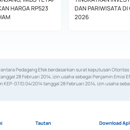
AN HARGA RP523
DAN PARIWISATA DI 
HAM
2026
erantara Pedagang Efek berdasarkan surat keputusan Otorit
anggal 28 Februari 2014, izin usaha sebagai Penjamin Emisi E
KEP-07/D.04/2014 tanggal 28 Februari 2014, izin usaha sebag
rat keputusan Otoritas Jasa Keuangan Nomor S-67/PM.21/2017 t
aan Transaksi Sertifikat Deposito di Pasar Uang yang izinnya d
ansaksi, serta Penatausahaan dan Penyelesaian Transaksi Sur
i
Tautan
Download Apl