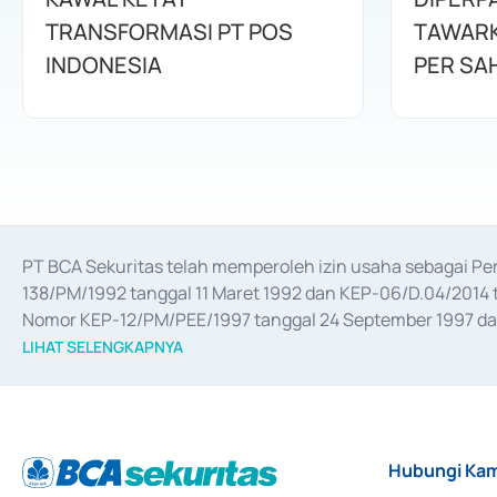
TRANSFORMASI PT POS
TAWARK
INDONESIA
PER SA
PT BCA Sekuritas telah memperoleh izin usaha sebagai P
138/PM/1992 tanggal 11 Maret 1992 dan KEP-06/D.04/2014 t
Nomor KEP-12/PM/PEE/1997 tanggal 24 September 1997 dan 
merger, akuisisi, divestasi, dan 
join venture
 berdasarkan su
LIHAT SELENGKAPNYA
dari Bank Indonesia antara lain sebagai Perantara Pelaksan
Bank Indonesia sebagai Lembaga Pendukung Penerbitan, Tr
tahun 2018.
Hubungi Kam