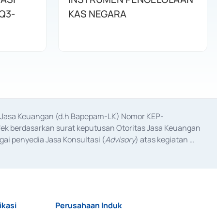
Q3-
KAS NEGARA
as Jasa Keuangan (d.h Bapepam-LK) Nomor KEP-
fek berdasarkan surat keputusan Otoritas Jasa Keuangan 
ai penyedia Jasa Konsultasi (
Advisory
) atas kegiatan 
anggal 3 Februari 2017, dan beberapa izin usaha lainnya 
iterbitkan pada tahun 2017 dan izin usaha lainnya dari 
at Berharga Komersial yang izinnya diterbitkan pada 
ikasi
Perusahaan Induk