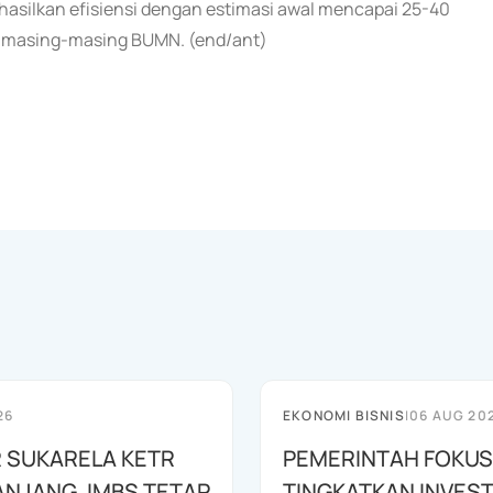
hasilkan efisiensi dengan estimasi awal mencapai 25-40
an masing-masing BUMN. (end/ant)
26
EKONOMI BISNIS
|
06 AUG 20
 SUKARELA KETR
PEMERINTAH FOKUS
ANJANG, IMBS TETAP
TINGKATKAN INVEST