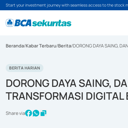
Start your investment journey with seamless access to the stock 
Beranda
/
Kabar Terbaru
/
Berita
/
DORONG DAYA SAING, DA
BERITA HARIAN
DORONG DAYA SAING, D
TRANSFORMASI DIGITAL
Share via