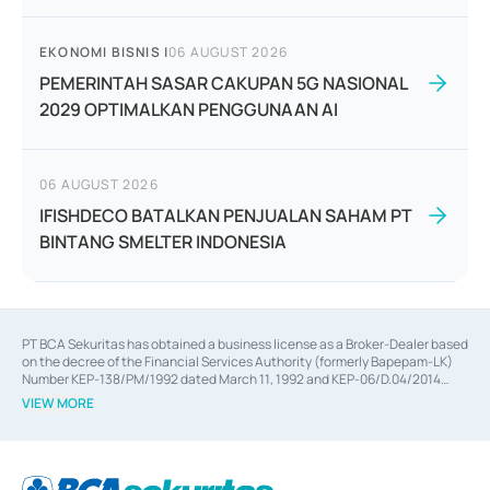
EKONOMI BISNIS
|
06 AUGUST 2026
PEMERINTAH SASAR CAKUPAN 5G NASIONAL
2029 OPTIMALKAN PENGGUNAAN AI
06 AUGUST 2026
IFISHDECO BATALKAN PENJUALAN SAHAM PT
BINTANG SMELTER INDONESIA
PT BCA Sekuritas has obtained a business license as a Broker-Dealer based
on the decree of the Financial Services Authority (formerly Bapepam-LK)
Number KEP-138/PM/1992 dated March 11, 1992 and KEP-06/D.04/2014
dated February 28, 2014, a business license as an Underwriter based on the
VIEW MORE
decree of the Financial Services Authority Number KEP-12/PM/PEE/1997
dated September 24, 1997 and KEP-07/D.04/2014 dated February 28, 2014,
a business license as a provider of Advisory Services on mergers,
acquisitions, divestments, and joint ventures based on the decree of the
Financial Services Authority Number S-67/PM.21/2014 dated February 28,