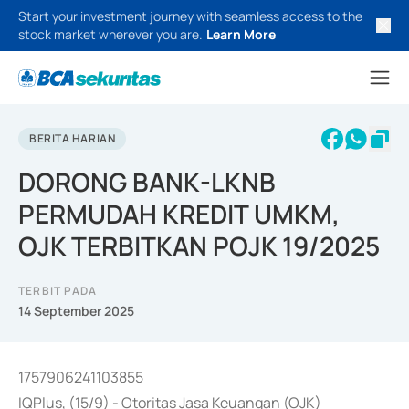
Start your investment journey with seamless access to the
stock market wherever you are.
Learn More
BERITA HARIAN
DORONG BANK-LKNB
PERMUDAH KREDIT UMKM,
OJK TERBITKAN POJK 19/2025
TERBIT PADA
14 September 2025
1757906241103855
IQPlus, (15/9) - Otoritas Jasa Keuangan (OJK)