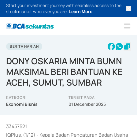
Start your investment journey with seamless access to the
stock market wherever you are.
Learn More
BERITA HARIAN
DONY OSKARIA MINTA BUMN
MAKSIMAL BERI BANTUAN KE
ACEH, SUMUT, SUMBAR
KATEGORI
TERBIT PADA
Ekonomi Bisnis
01 December 2025
33457521
IQPlus, (1/12) - Kepala Badan Pengaturan Badan Usaha