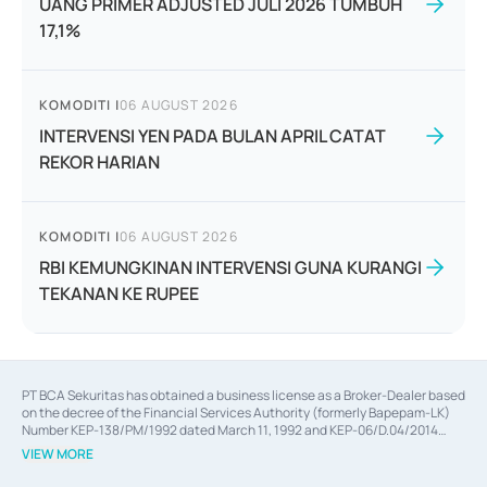
UANG PRIMER ADJUSTED JULI 2026 TUMBUH
17,1%
KOMODITI
|
06 AUGUST 2026
INTERVENSI YEN PADA BULAN APRIL CATAT
REKOR HARIAN
KOMODITI
|
06 AUGUST 2026
RBI KEMUNGKINAN INTERVENSI GUNA KURANGI
TEKANAN KE RUPEE
PT BCA Sekuritas has obtained a business license as a Broker-Dealer based
on the decree of the Financial Services Authority (formerly Bapepam-LK)
Number KEP-138/PM/1992 dated March 11, 1992 and KEP-06/D.04/2014
dated February 28, 2014, a business license as an Underwriter based on the
VIEW MORE
decree of the Financial Services Authority Number KEP-12/PM/PEE/1997
dated September 24, 1997 and KEP-07/D.04/2014 dated February 28, 2014,