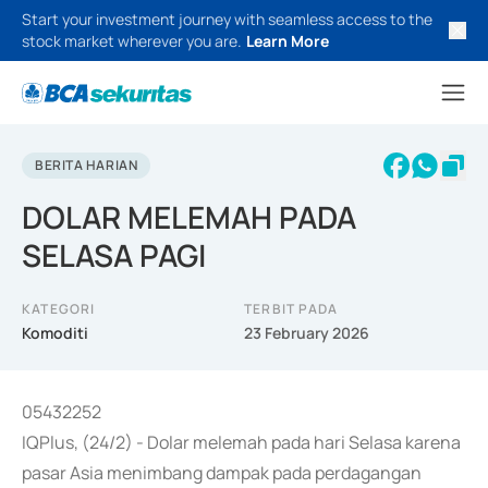
Start your investment journey with seamless access to the
stock market wherever you are.
Learn More
BERITA HARIAN
DOLAR MELEMAH PADA
SELASA PAGI
KATEGORI
TERBIT PADA
Komoditi
23 February 2026
05432252
IQPlus, (24/2) - Dolar melemah pada hari Selasa karena
pasar Asia menimbang dampak pada perdagangan