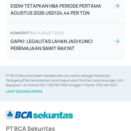
ESDM TETAPKAN HBA PERIODE PERTAMA
AGUSTUS 2026 USD124,44 PER TON
KOMODITI
|
06 AUGUST 2026
GAPKI: LEGALITAS LAHAN JADI KUNCI
PEREMAJAAN SAWIT RAKYAT
PT BCA Sekuritas telah memperoleh izin usaha sebagai Perantara 
Pedagang Efek berdasarkan surat keputusan Otoritas Jasa Keuangan (d.h 
Bapepam-LK) Nomor KEP-138/PM/1992 tanggal 11 Maret 1992 dan KEP-
06/D.04/2014 tanggal 28 Februari 2014, izin usaha sebagai Penjamin Emisi 
LIHAT SELENGKAPNYA
Efek berdasarkan surat keputusan Otoritas Jasa Keuangan Nomor KEP-
12/PM/PEE/1997 tanggal 24 September 1997 dan KEP-07/D.04/2014 
tanggal 28 Februari 2014, izin usaha sebagai penyedia Jasa Konsultasi 
(
Advisory
) atas kegiatan merger, akuisisi, divestasi, dan 
join venture
berdasarkan surat keputusan Otoritas Jasa Keuangan Nomor S-
67/PM.21/2017 tanggal 3 Februari 2017, dan beberapa izin usaha lainnya 
dari Bank Indonesia antara lain sebagai Perantara Pelaksanaan Transaksi 
PT BCA Sekuritas
Sertifikat Deposito di Pasar Uang yang izinnya diterbitkan pada tahun 2017 