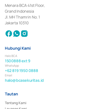
dan izin usaha lainnya dari Bank Indonesia sebagai Lembaga Pendukung 
Penerbitan, Transaksi, serta Penatausahaan dan Penyelesaian Transaksi 
Menara BCA 41st Floor,
Surat Berharga Komersial yang izinnya diterbitkan pada tahun 2018.
Grand Indonesia
Jl. MH Thamrin No. 1
Jakarta 10310
Hubungi Kami
Halo BCA
1500888 ext 9
WhatsApp
+62 819 1950 0888
Email
halo@bcasekuritas.id
Tautan
Tentang Kami
Layanan Kami