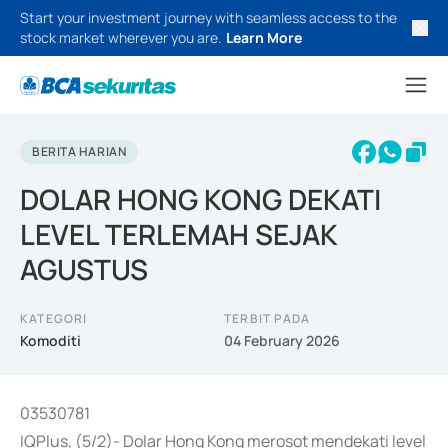
Start your investment journey with seamless access to the
stock market wherever you are.
Learn More
BERITA HARIAN
DOLAR HONG KONG DEKATI
LEVEL TERLEMAH SEJAK
AGUSTUS
KATEGORI
TERBIT PADA
Komoditi
04 February 2026
03530781
IQPlus, (5/2)- Dolar Hong Kong merosot mendekati level