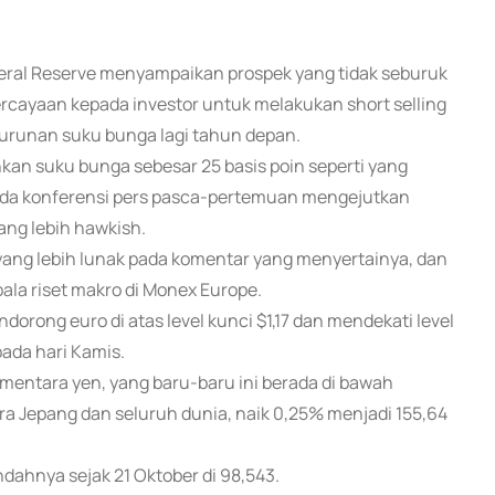
Federal Reserve menyampaikan prospek yang tidak seburuk
ercayaan kepada investor untuk melakukan short selling
urunan suku bunga lagi tahun depan.
kan suku bunga sebesar 25 basis poin seperti yang
pada konferensi pers pasca-pertemuan mengejutkan
ang lebih hawkish.
ang lebih lunak pada komentar yang menyertainya, dan
pala riset makro di Monex Europe.
dorong euro di atas level kunci $1,17 dan mendekati level
pada hari Kamis.
ementara yen, yang baru-baru ini berada di bawah
a Jepang dan seluruh dunia, naik 0,25% menjadi 155,64
ndahnya sejak 21 Oktober di 98,543.