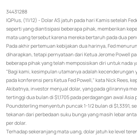
34431288
IQPlus, (11/12) - Dolar AS jatuh pada hari Kamis setelah 
seperti yang diantisipasi beberapa pihak, memberikan kep
mata uang tersebut karena mereka bertaruh pada dua pen
Pada akhir pertemuan kebijakan dua harinya, Fed menurun
diharapkan, tetapi pernyataan dari Ketua Jerome Powell 
beberapa pihak yang telah memposisikan diri untuk nada y
"Bagi kami, kesimpulan utamanya adalah kecenderungan y
pada konferensi pers Ketua Fed Powell," kata Nick Rees, ke
Akibatnya, investor menjual dolar, yang pada gilirannya men
tertinggi dua bulan di $1,1705 pada perdagangan awal Asia 
Poundsterling menyentuh puncak 1-1/2 bulan di $1,3391, s
tekanan dari perbedaan suku bunga yang masih lebar antar
per dolar.
Terhadap sekeranjang mata uang, dolar jatuh ke level tere