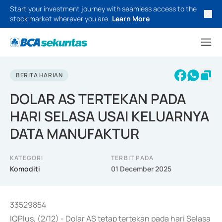
Start your investment journey with seamless access to the
stock market wherever you are.
Learn More
BERITA HARIAN
DOLAR AS TERTEKAN PADA
HARI SELASA USAI KELUARNYA
DATA MANUFAKTUR
KATEGORI
TERBIT PADA
Komoditi
01 December 2025
33529854
IQPlus, (2/12) - Dolar AS tetap tertekan pada hari Selasa