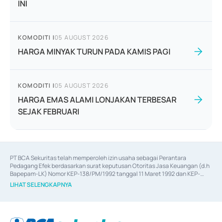
INI
KOMODITI
|
05 AUGUST 2026
HARGA MINYAK TURUN PADA KAMIS PAGI
KOMODITI
|
05 AUGUST 2026
HARGA EMAS ALAMI LONJAKAN TERBESAR
SEJAK FEBRUARI
PT BCA Sekuritas telah memperoleh izin usaha sebagai Perantara 
Pedagang Efek berdasarkan surat keputusan Otoritas Jasa Keuangan (d.h 
Bapepam-LK) Nomor KEP-138/PM/1992 tanggal 11 Maret 1992 dan KEP-
06/D.04/2014 tanggal 28 Februari 2014, izin usaha sebagai Penjamin Emisi 
LIHAT SELENGKAPNYA
Efek berdasarkan surat keputusan Otoritas Jasa Keuangan Nomor KEP-
12/PM/PEE/1997 tanggal 24 September 1997 dan KEP-07/D.04/2014 
tanggal 28 Februari 2014, izin usaha sebagai penyedia Jasa Konsultasi 
(
Advisory
) atas kegiatan merger, akuisisi, divestasi, dan 
join venture
berdasarkan surat keputusan Otoritas Jasa Keuangan Nomor S-