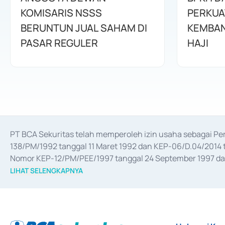
KOMISARIS NSSS
PERKUA
BERUNTUN JUAL SAHAM DI
KEMBAN
PASAR REGULER
HAJI
PT BCA Sekuritas telah memperoleh izin usaha sebagai P
138/PM/1992 tanggal 11 Maret 1992 dan KEP-06/D.04/2014 t
Nomor KEP-12/PM/PEE/1997 tanggal 24 September 1997 dan 
merger, akuisisi, divestasi, dan 
join venture
 berdasarkan su
LIHAT SELENGKAPNYA
dari Bank Indonesia antara lain sebagai Perantara Pelaksan
Bank Indonesia sebagai Lembaga Pendukung Penerbitan, Tr
tahun 2018.