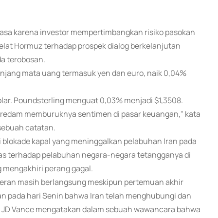
 Selasa karena investor mempertimbangkan risiko pasokan
 Selat Hormuz terhadap prospek dialog berkelanjutan
a terobosan.
ranjang mata uang termasuk yen dan euro, naik 0,04%
olar. Poundsterling menguat 0,03% menjadi $1,3508.
eredam memburuknya sentimen di pasar keuangan," kata
sebuah catatan.
 blokade kapal yang meninggalkan pelabuhan Iran pada
s terhadap pelabuhan negara-negara tetangganya di
g mengakhiri perang gagal.
heran masih berlangsung meskipun pertemuan akhir
n pada hari Senin bahwa Iran telah menghubungi dan
AS JD Vance mengatakan dalam sebuah wawancara bahwa