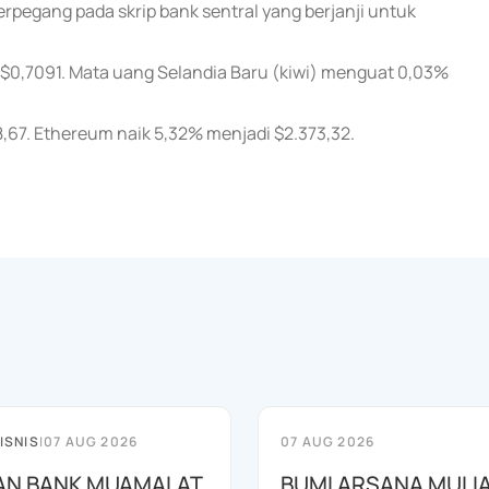
rpegang pada skrip bank sentral yang berjanji untuk
 $0,7091. Mata uang Selandia Baru (kiwi) menguat 0,03%
8,67. Ethereum naik 5,32% menjadi $2.373,32.
ISNIS
|
07 AUG 2026
07 AUG 2026
AN BANK MUAMALAT
BUMI ARSANA MULI