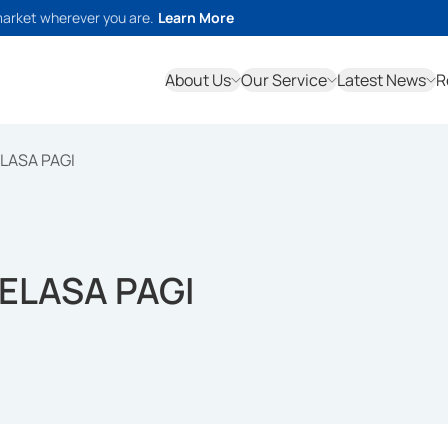
market wherever you are.
Learn More
About Us
Our Service
Latest News
R
LASA PAGI
SELASA PAGI