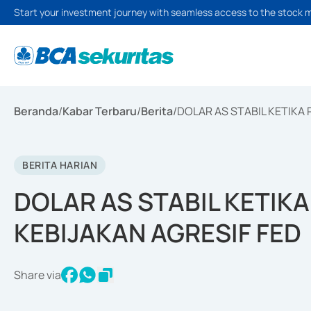
Start your investment journey with seamless access to the stock 
Beranda
/
Kabar Terbaru
/
Berita
/
DOLAR AS STABIL KETIKA
BERITA HARIAN
DOLAR AS STABIL KETIK
KEBIJAKAN AGRESIF FED
Share via