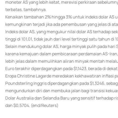
moneter AS yang lebih ketat, merevisi perkiraan sebelum
terbatas, tambahnya.
Kenaikan tambahan 2% hingga 3% untuk indeks dolar AS 
kemungkinan terjadi jika ada penembusan yang jelas di atas 
Indeks dolar AS, yang mengukur nilai dolar AS terhadap se
tinggi di 101,01, tidak jauh dari level tertinggi satu tahun di 
Selain mendukung dolar AS, harga minyak pulih pada hari
karena kemajuan dalam pembicaraan perdamaian AS-Iran
lebih jelas dalam memulihkan aliran minyak mentah melalu
Euro terakhir diperdagangkan pada $1,1423, berada di dekat
Eropa Christine Lagarde meredakan kekhawatiran inflasi p
Poundsterling Inggris diperdagangkan pada $1,3246, sebagi
mengundurkan diri dan membuka jalan bagi transisi kekuas
Dolar Australia dan Selandia Baru yang sensitif terhadap 
dan $0,5704. (end/Reuters)