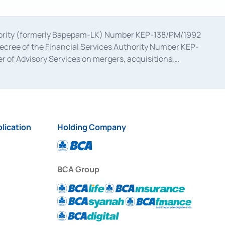
uthority (formerly Bapepam-LK) Number KEP-138/PM/1992
decree of the Financial Services Authority Number KEP-
 of Advisory Services on mergers, acquisitions,
bruary 28, 2014, a business license as a provider of
ial Services Authority Number S-67/PM.21/2017 dated
ementation of Certificate of Deposit Transactions in the
ion for the Issuance, Transaction, and Administration and
lication
Holding Company
BCA Group