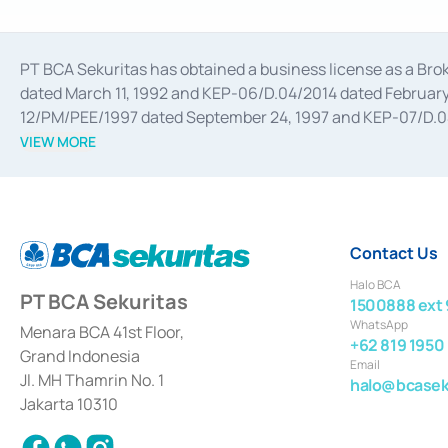
PT BCA Sekuritas has obtained a business license as a Br
dated March 11, 1992 and KEP-06/D.04/2014 dated February 
12/PM/PEE/1997 dated September 24, 1997 and KEP-07/D.04/2
divestments, and joint ventures based on the decree of the
VIEW MORE
Advisory Services for mergers, acquisitions, divestments, 
February 3, 2017, and several other business licenses from
Money Market whose license was issued in 2017 and other b
Settlement of Commercial Paper Transactions whose licens
Contact Us
Halo BCA
PT BCA Sekuritas
1500888 ext 
WhatsApp
Menara BCA 41st Floor,
+62 819 1950
Grand Indonesia
Email
Jl. MH Thamrin No. 1
halo@bcaseku
Jakarta 10310