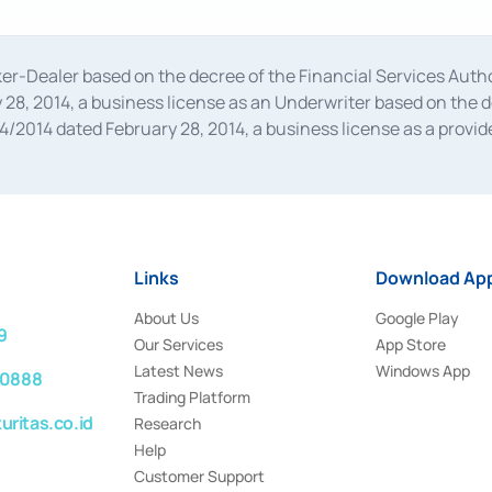
oker-Dealer based on the decree of the Financial Services A
28, 2014, a business license as an Underwriter based on the 
014 dated February 28, 2014, a business license as a provider
 Financial Services Authority Number S-67/PM.21/2014 dated Fe
and joint ventures based on the decision letter of the Financ
 Bank Indonesia, among others as an Intermediary for the Impl
usiness licenses from Bank Indonesia as a Supporting Institut
e was issued in 2018.
Links
Download App
About Us
Google Play
9
Our Services
App Store
Latest News
Windows App
 0888
Trading Platform
ritas.co.id
Research
Help
Customer Support