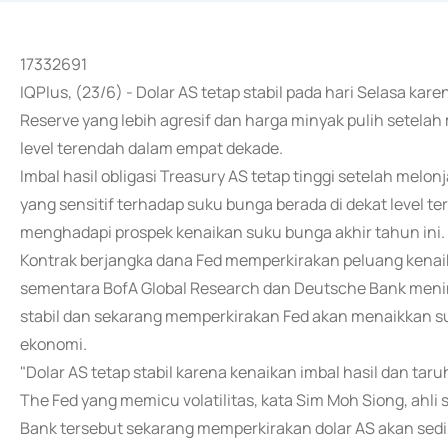
17332691
IQPlus, (23/6) - Dolar AS tetap stabil pada hari Selasa ka
Reserve yang lebih agresif dan harga minyak pulih setel
level terendah dalam empat dekade.
Imbal hasil obligasi Treasury AS tetap tinggi setelah melon
yang sensitif terhadap suku bunga berada di dekat level te
menghadapi prospek kenaikan suku bunga akhir tahun ini.
Kontrak berjangka dana Fed memperkirakan peluang kenai
sementara BofA Global Research dan Deutsche Bank meni
stabil dan sekarang memperkirakan Fed akan menaikkan s
ekonomi.
"Dolar AS tetap stabil karena kenaikan imbal hasil dan ta
The Fed yang memicu volatilitas, kata Sim Moh Siong, ahli s
Bank tersebut sekarang memperkirakan dolar AS akan sediki